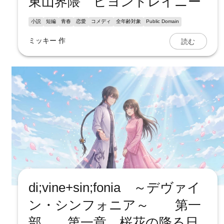
東山界隈 ビヨンドレイニー
小説
短編
青春
恋愛
コメディ
全年齢対象
Public Domain
読む
ミッキー
作
di;vine+sin;fonia ～デヴァイ
ン・シンフォニア～ 第一
部 第一章 桜花の降る日