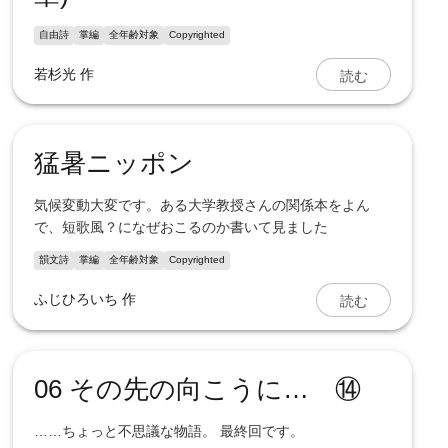
自由詩
掌編
全年齢対象
Copyrighted
読む
若杉光
作
猛暑ニッポン
気候変動大変です。ある大学教授さんの関係本をよん
で、短歌風？になぜおこるのか書いて見ました
韻文詩
掌編
全年齢対象
Copyrighted
読む
ふじひろいち
作
06 その先の向こうに… ⑭
……ちょっと不思議な物語。 最終回です。