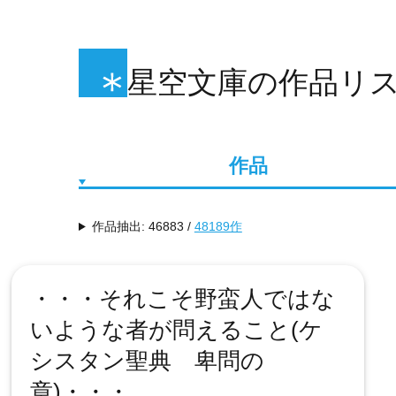
星空文庫の作品リス
作品
作品抽出: 46883 /
48189作
・・・それこそ野蛮人ではな
いような者が問えること(ケ
シスタン聖典 卑問の
章)・・・