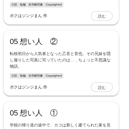
小説
短編
全年齢対象
Copyrighted
読む
ボクはジンジまん
作
05 想い人 ②
転校初日から人気者となった乙音と音也。その兄妹を隠
し撮りした写真に写っていたのは……ちょっと不思議な
物語。
小説
短編
全年齢対象
Copyrighted
読む
ボクはジンジまん
作
05 想い人 ①
学校の帰り道の途中で、カコは新しく建てられた家を見