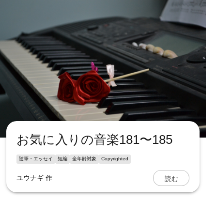
お気に入りの音楽181〜185
随筆・エッセイ
短編
全年齢対象
Copyrighted
読む
ユウナギ
作