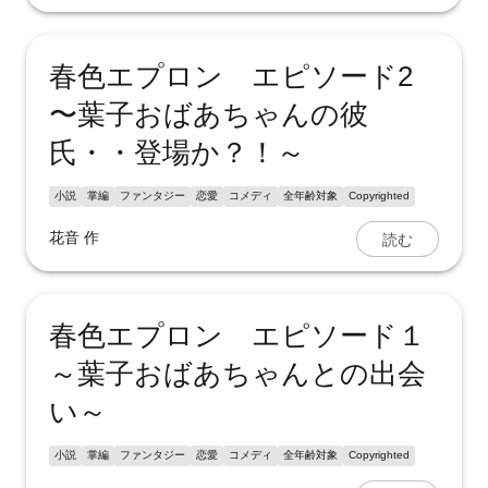
春色エプロン エピソード2
〜葉子おばあちゃんの彼
氏・・登場か？！～
小説
掌編
ファンタジー
恋愛
コメディ
全年齢対象
Copyrighted
読む
花音
作
春色エプロン エピソード１
～葉子おばあちゃんとの出会
い～
小説
掌編
ファンタジー
恋愛
コメディ
全年齢対象
Copyrighted