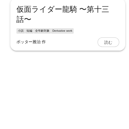
仮面ライダー龍騎 〜第十三
話〜
小説
短編
全年齢対象
Derivative work
読む
ポッター雅治
作