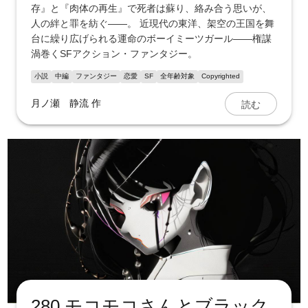
存』と『肉体の再生』で死者は蘇り、絡み合う思いが、
人の絆と罪を紡ぐ――。 近現代の東洋、架空の王国を舞
台に繰り広げられる運命のボーイミーツガール――権謀
渦巻くSFアクション・ファンタジー。
小説
中編
ファンタジー
恋愛
SF
全年齢対象
Copyrighted
読む
月ノ瀬 静流
作
280 モコモコさんとブラック