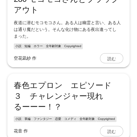
アウト
夜道に潜むモコモコさん。ある人は幽霊と言い、ある人
は通り魔だという。そんな化け物にある夜出逢ってし
まった。
小説
短編
ホラー
全年齢対象
Copyrighted
読む
空花凪紗
作
春色エプロン エピソード
３ チャレンジャー現れ
るーーー！？
小説
掌編
ファンタジー
恋愛
コメディ
全年齢対象
Copyrighted
読む
花音
作