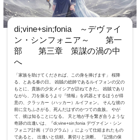
di;vine+sin;fonia ～デヴァイ
ン・シンフォニア～ 第一
部 第三章 策謀の渦の中
へ
「家族を助けてくだされば、この身を捧げます」 桜降
る、とある春の日。 凶賊の総帥であるルイフォンの父の
もとに、貴族の少女メイシアが訪ねてきた。 凶賊であり
ながら、刀を振るうより『情報』を武器とするほうが得
意の、クラッカー（ハッカー）ルイフォン。 そんな彼の
前に立ちふさがる、死んだはずのかつての血族。 やが
て、彼は知ることになる。 天と地が手を繋ぎ合うような
奇跡の出逢いは、『di;vine+sin;fonia デヴァイン・シン
フォニア計画（プログラム）』によって仕組まれたもの
であると。 出逢いと信頼、裏切りと決断。 『記憶の保