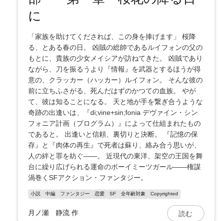
に
「家族を助けてくだされば、この身を捧げます」 桜降
る、とある春の日。 凶賊の総帥であるルイフォンの父の
もとに、貴族の少女メイシアが訪ねてきた。 凶賊であり
ながら、刀を振るうより『情報』を武器とするほうが得
意の、クラッカー（ハッカー）ルイフォン。 そんな彼の
前に立ちふさがる、死んだはずのかつての血族。 やが
て、彼は知ることになる。 天と地が手を繋ぎ合うような
奇跡の出逢いは、『di;vine+sin;fonia デヴァイン・シン
フォニア計画（プログラム）』によって仕組まれたもの
であると。 出逢いと信頼、裏切りと決断。 『記憶の保
存』と『肉体の再生』で死者は蘇り、絡み合う思いが、
人の絆と罪を紡ぐ――。 近現代の東洋、架空の王国を舞
台に繰り広げられる運命のボーイミーツガール――権謀
渦巻くSFアクション・ファンタジー。
小説
中編
ファンタジー
恋愛
SF
全年齢対象
Copyrighted
読む
月ノ瀬 静流
作