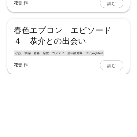
読む
花音
作
春色エプロン エピソード
４ 恭介との出会い
小説
掌編
青春
恋愛
コメディ
全年齢対象
Copyrighted
読む
花音
作