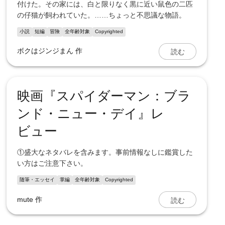
付けた。その家には、白と限りなく黒に近い鼠色の二匹
の仔猫が飼われていた。……ちょっと不思議な物語。
小説
短編
冒険
全年齢対象
Copyrighted
読む
ボクはジンジまん
作
映画『スパイダーマン：ブラ
ンド・ニュー・デイ』レ
ビュー
①盛大なネタバレを含みます。事前情報なしに鑑賞した
い方はご注意下さい。
随筆・エッセイ
掌編
全年齢対象
Copyrighted
読む
mute
作