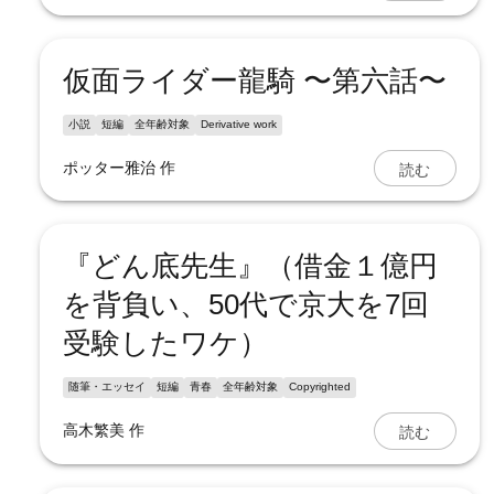
仮面ライダー龍騎 〜第六話〜
小説
短編
全年齢対象
Derivative work
読む
ポッター雅治
作
『どん底先生』（借金１億円
を背負い、50代で京大を7回
受験したワケ）
随筆・エッセイ
短編
青春
全年齢対象
Copyrighted
読む
高木繁美
作