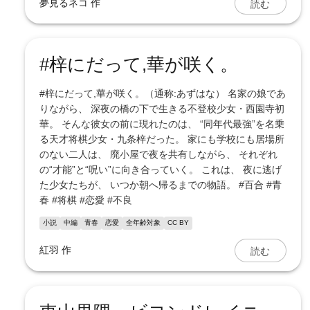
読む
夢見るネコ
作
#梓にだって,華が咲く。
#梓にだって,華が咲く。（通称:あずはな） 名家の娘であ
りながら、 深夜の橋の下で生きる不登校少女・西園寺初
華。 そんな彼女の前に現れたのは、 “同年代最強”を名乗
る天才将棋少女・九条梓だった。 家にも学校にも居場所
のない二人は、 廃小屋で夜を共有しながら、 それぞれ
の“才能”と“呪い”に向き合っていく。 これは、 夜に逃げ
た少女たちが、 いつか朝へ帰るまでの物語。 #百合 #青
春 #将棋 #恋愛 #不良
小説
中編
青春
恋愛
全年齢対象
CC BY
読む
紅羽
作