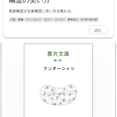
新参幽霊が古参幽霊に笑い方を教わる。
小説
掌編
ファンタジー
ホラー
コメディ
青年向け
CC BY-NC-ND
読む