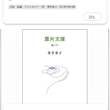
小説
短編
ファンタジー
SF
青年向け
CC BY-NC-ND
読む