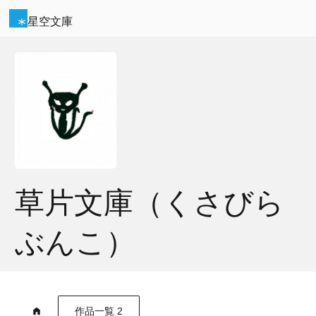
星空文庫
草片文庫（くさびら
ぶんこ）
作品一覧 2