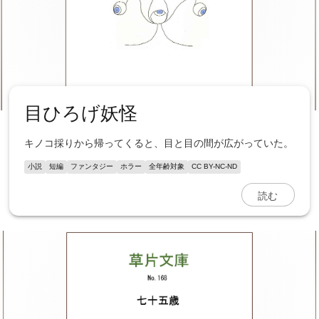
目ひろげ妖怪
キノコ採りから帰ってくると、目と目の間が広がっていた。
小説
短編
ファンタジー
ホラー
全年齢対象
CC BY-NC-ND
読む