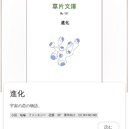
進化
宇宙の恋の物語。
小説
短編
ファンタジー
恋愛
SF
青年向け
CC BY-NC-ND
読む