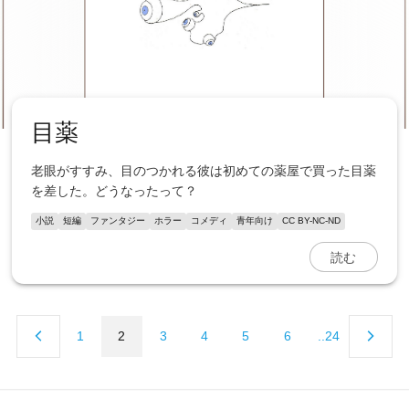
目薬
老眼がすすみ、目のつかれる彼は初めての薬屋で買った目薬
を差した。どうなったって？
小説
短編
ファンタジー
ホラー
コメディ
青年向け
CC BY-NC-ND
読む
1
2
3
4
5
6
..24