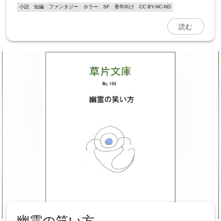
小説
短編
ファンタジー
ホラー
SF
青年向け
CC BY-NC-ND
読む
幽霊の笑い方