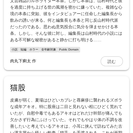
文芸雑誌のルポライター本条。しかし本条は、山村時代と彼
を過度に持ち上げる世の風潮を密かに嫌っていた。複雑な心
境の本条に突如、彼をインタビュアーに任命した編集長から
飲みの誘いが来る。何と編集長も本条と同じ反山村時代派
だったのである。思わぬ意気投合に気分を弾ませかける本
条。しかし、そんな彼に対し、編集長は山村時代の小説には
ある不可解な秘密があると静かに打ち明ける……
小説
短編
ホラー
全年齢対象
Public Domain
読む
肉丸下痢太
作
猫股
皮膚が弱く、夏場はひどいカブレと蕁麻疹に襲われるズボラ
な成年アキオ。特に股座は二目と見れない程にひどく荒れて
いたが、自慰中毒でもあるアキオはどれだけ幹部が痛んでも
欠かさず行為にふけっていた。それでもやはり体の不調を改
善したいと考えているアキオは、小耳に挟んで訪ねてみた古
い漢方屋から怪しい軟膏「猫舌」を手渡される。これが画期