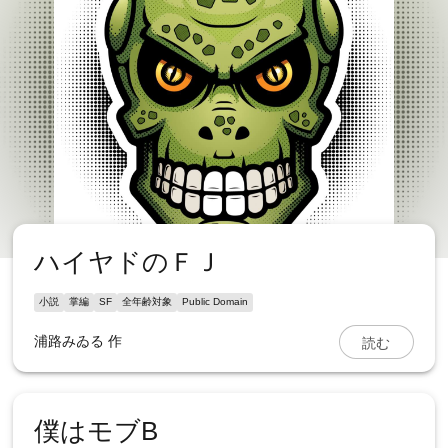
ハイヤドのＦＪ
小説
掌編
SF
全年齢対象
Public Domain
読む
浦路みゐる
作
僕はモブB