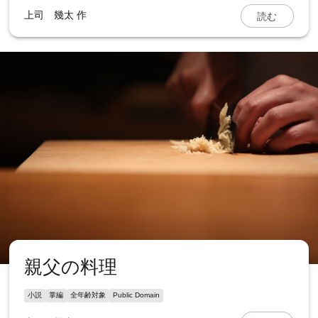
読む
上司 幾太
作
親父の料理
小説
掌編
全年齢対象
Public Domain