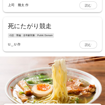
読む
上司 幾太
作
死にたがり競走
小説
掌編
全年齢対象
Public Domain
読む
U._.U
作