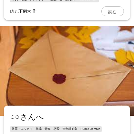
読む
肉丸下痢太
作
○○さんへ
随筆・エッセイ
掌編
青春
恋愛
全年齢対象
Public Domain