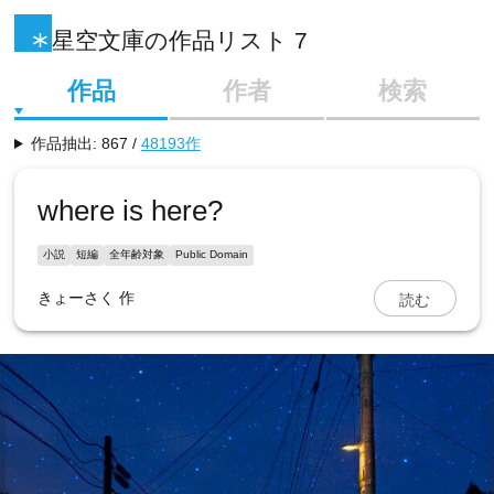
星空文庫の作品リスト 7
作品
作者
検索
作品抽出: 867 /
48193作
where is here?
小説
短編
全年齢対象
Public Domain
読む
きょーさく
作