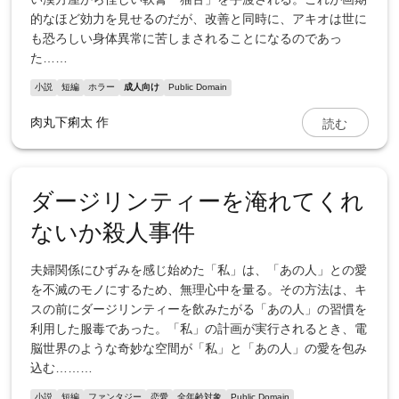
的なほど効力を見せるのだが、改善と同時に、アキオは世に
も恐ろしい身体異常に苦しまされることになるのであっ
た……
小説
短編
ホラー
成人向け
Public Domain
読む
肉丸下痢太
作
ダージリンティーを淹れてくれ
ないか殺人事件
夫婦関係にひずみを感じ始めた「私」は、「あの人」との愛
を不滅のモノにするため、無理心中を量る。その方法は、キ
スの前にダージリンティーを飲みたがる「あの人」の習慣を
利用した服毒であった。「私」の計画が実行されるとき、電
脳世界のような奇妙な空間が「私」と「あの人」の愛を包み
込む………
小説
短編
ファンタジー
恋愛
全年齢対象
Public Domain