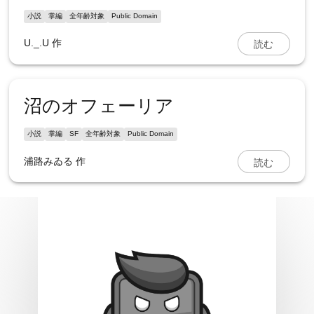
小説
掌編
全年齢対象
Public Domain
読む
U._.U
作
沼のオフェーリア
小説
掌編
SF
全年齢対象
Public Domain
読む
浦路みゐる
作