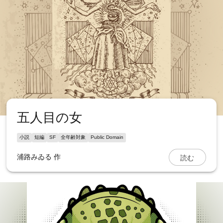
五人目の女
小説
短編
SF
全年齢対象
Public Domain
読む
浦路みゐる
作