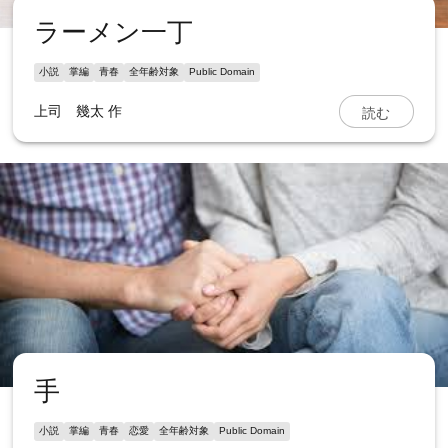
ラーメン一丁
小説
掌編
青春
全年齢対象
Public Domain
読む
上司 幾太
作
手
小説
掌編
青春
恋愛
全年齢対象
Public Domain