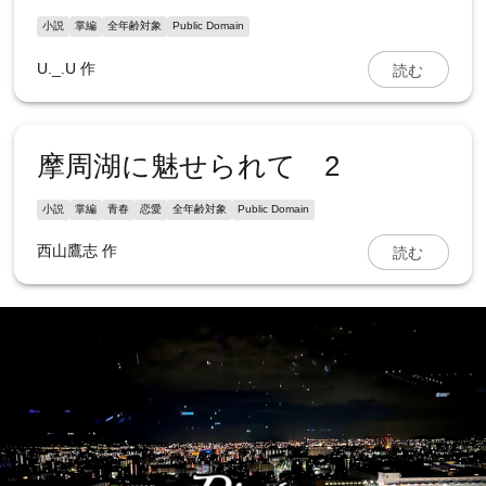
小説
掌編
全年齢対象
Public Domain
読む
U._.U
作
摩周湖に魅せられて 2
小説
掌編
青春
恋愛
全年齢対象
Public Domain
読む
西山鷹志
作