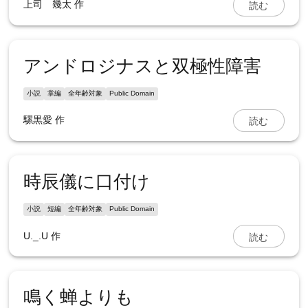
読む
上司 幾太
作
アンドロジナスと双極性障害
小説
掌編
全年齢対象
Public Domain
読む
騾黒愛
作
時辰儀に口付け
小説
短編
全年齢対象
Public Domain
読む
U._.U
作
鳴く蝉よりも