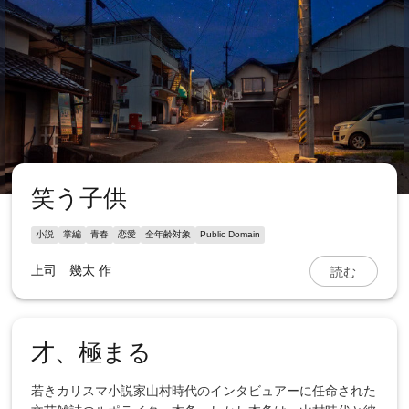
笑う子供
小説
掌編
青春
恋愛
全年齢対象
Public Domain
読む
上司 幾太
作
才、極まる
若きカリスマ小説家山村時代のインタビュアーに任命された