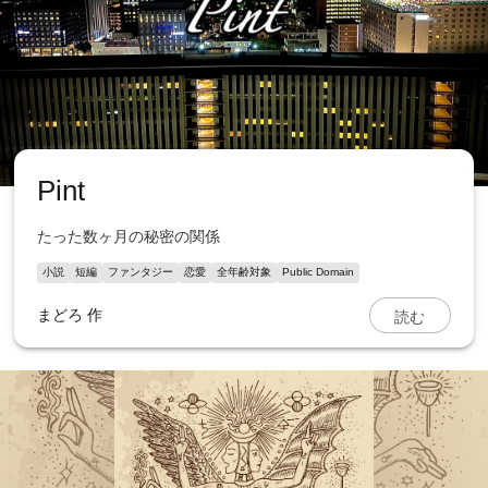
Pint
たった数ヶ月の秘密の関係
小説
短編
ファンタジー
恋愛
全年齢対象
Public Domain
読む
まどろ
作