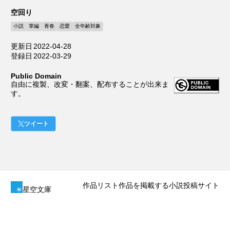
空回り
小説
掌編
青春
恋愛
全年齢対象
更新日
2022-04-28
登録日
2022-03-29
Public Domain
自由に複製、改変・翻案、配布することが出来ま
す。
ツイート
作品リスト
作品を掲載する
小説投稿サイト
星空文庫
作品情報