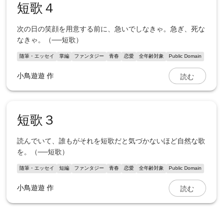
短歌４
次の日の笑顔を用意する前に、急いでしなきゃ。急ぎ、死な
なきゃ。（──短歌）
随筆・エッセイ
掌編
ファンタジー
青春
恋愛
全年齢対象
Public Domain
読む
小鳥遊遊
作
短歌３
読んでいて、誰もがそれを短歌だと気づかないほど自然な歌
を。（──短歌）
随筆・エッセイ
短編
ファンタジー
青春
恋愛
全年齢対象
Public Domain
読む
小鳥遊遊
作