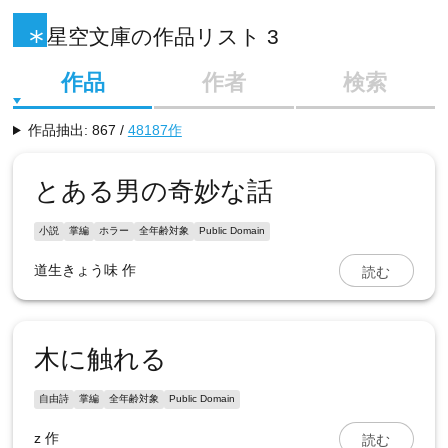
星空文庫の作品リスト 3
作品
作者
検索
作品抽出: 867 /
48187作
とある男の奇妙な話
小説
掌編
ホラー
全年齢対象
Public Domain
読む
道生きょう味
作
木に触れる
自由詩
掌編
全年齢対象
Public Domain
読む
z
作