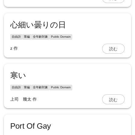
心細い曇りの日
自由詩
掌編
全年齢対象
Public Domain
読む
z
作
寒い
自由詩
掌編
全年齢対象
Public Domain
読む
上司 幾太
作
Port Of Gay