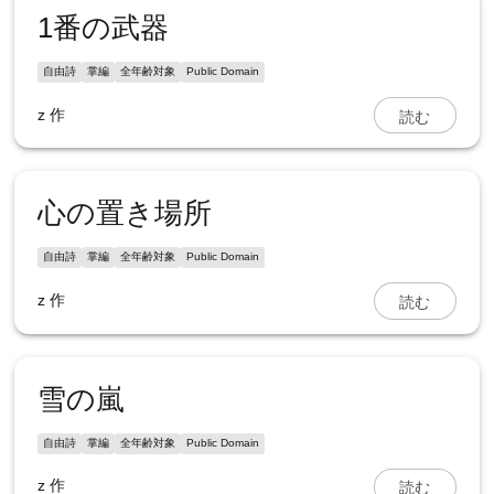
1番の武器
自由詩
掌編
全年齢対象
Public Domain
読む
z
作
心の置き場所
自由詩
掌編
全年齢対象
Public Domain
読む
z
作
雪の嵐
自由詩
掌編
全年齢対象
Public Domain
読む
z
作