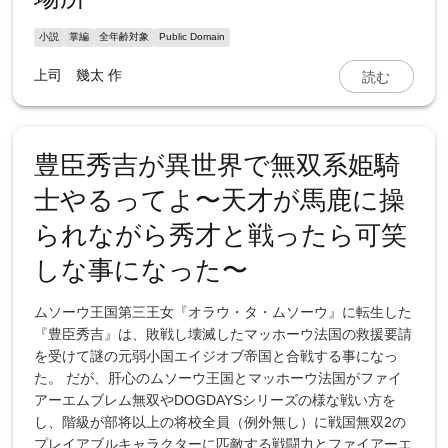
小説
掌編
全年齢対象
Public Domain
読む
上司 幾太
作
豊臣秀吉が異世界で無双系姫騎
士やるってよ〜天才が馬鹿に操
られながら秀才と戦ったら可笑
しな事になった〜
ムソーウ王国第三王女『オラウ・タ・ムソーウ』に転生した
『豊臣秀吉』は、敗戦し壊滅したマッホーウ法国の救援要請
を受けて謎の元弱小国エイジオブ帝国と合戦する事になっ
た。 だが、肝心のムソーウ王国とマッホーウ法国がファイ
アーエムブレム無双やDOGDAYSシリーズの様な戦い方を
し、階級が部将以上の将校全員（例外無し）に戦国無双2の
プレイアブルキャラクターに匹敵する戦闘力とファイアーエ