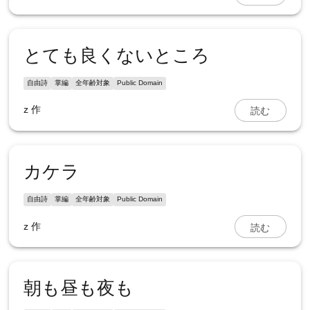
とても良くないところ
自由詩
掌編
全年齢対象
Public Domain
読む
z
作
カケラ
自由詩
掌編
全年齢対象
Public Domain
読む
z
作
朝も昼も夜も