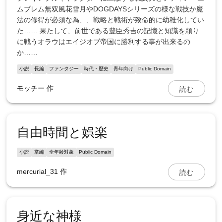
ムブレム無双風花雪月やDOGDAYSシリーズの様な戦技か魔
法の修得が必須な為、、戦略と戦術が致命的に幼稚化してい
た…… 果たして、前世である豊臣秀吉の記憶と知識を頼り
に戦うオラウはエイジオブ帝国に勝利する事が出来るの
か……
小説
長編
ファンタジー
時代・歴史
青年向け
Public Domain
読む
モッチー
作
自由時間と娯楽
小説
掌編
全年齢対象
Public Domain
読む
mercurial_31
作
身近な神様