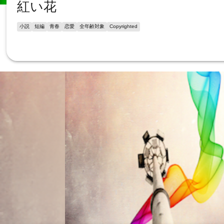
紅い花
小説
短編
青春
恋愛
全年齢対象
Copyrighted