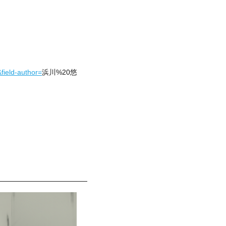
field-author=
浜川%20悠