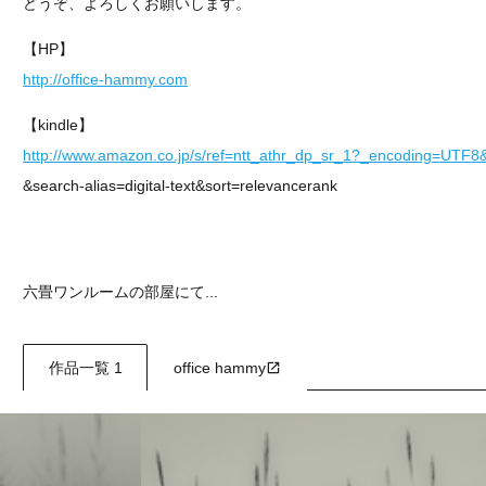
どうぞ、よろしくお願いします。
【HP】
http://office-hammy.com
【kindle】
http://www.amazon.co.jp/s/ref=ntt_athr_dp_sr_1?_encoding=UTF8&
&search-alias=digital-text&sort=relevancerank
六畳ワンルームの部屋にて...
作品一覧 1
office hammy