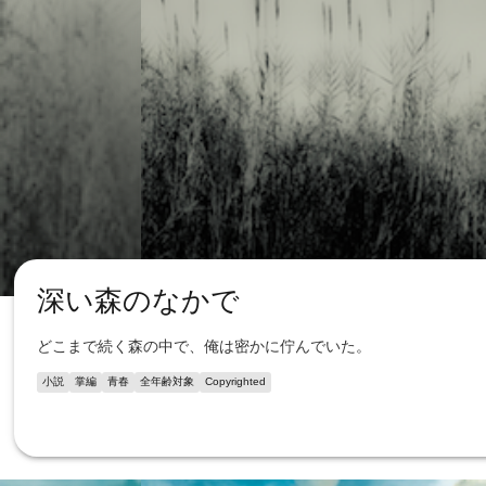
深い森のなかで
どこまで続く森の中で、俺は密かに佇んでいた。
小説
掌編
青春
全年齢対象
Copyrighted