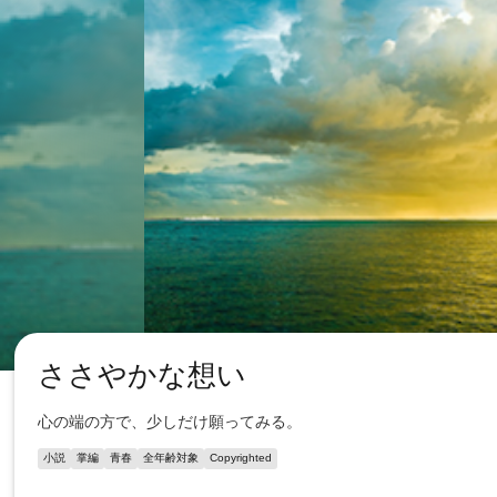
ささやかな想い
心の端の方で、少しだけ願ってみる。
小説
掌編
青春
全年齢対象
Copyrighted