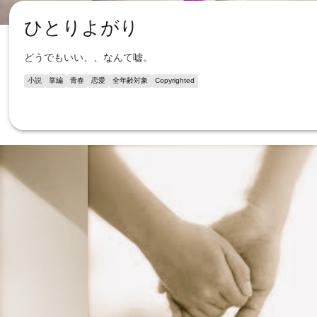
ひとりよがり
どうでもいい、、なんて嘘。
小説
掌編
青春
恋愛
全年齢対象
Copyrighted