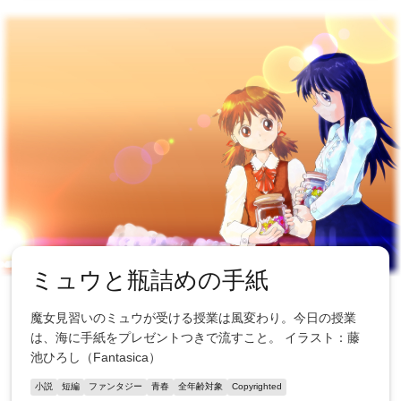
ミュウと瓶詰めの手紙
魔女見習いのミュウが受ける授業は風変わり。今日の授業
は、海に手紙をプレゼントつきで流すこと。 イラスト：藤
池ひろし（Fantasica）
小説
短編
ファンタジー
青春
全年齢対象
Copyrighted