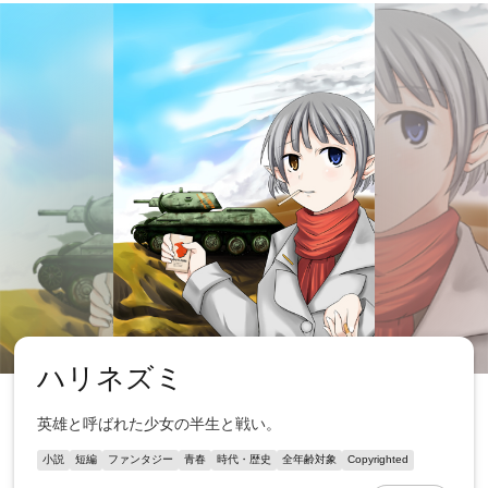
ハリネズミ
英雄と呼ばれた少女の半生と戦い。
小説
短編
ファンタジー
青春
時代・歴史
全年齢対象
Copyrighted