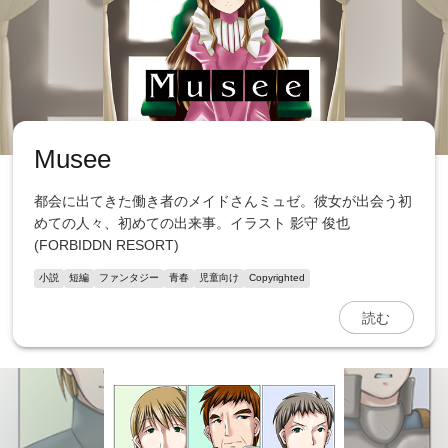
Musee
都会に出てきた働き者のメイドさんミュゼ。彼女が出会う初
めての人々、初めての出来事。イラスト 影守 俊也
(FORBIDDN RESORT)
小説
短編
ファンタジー
青春
児童向け
Copyrighted
読む