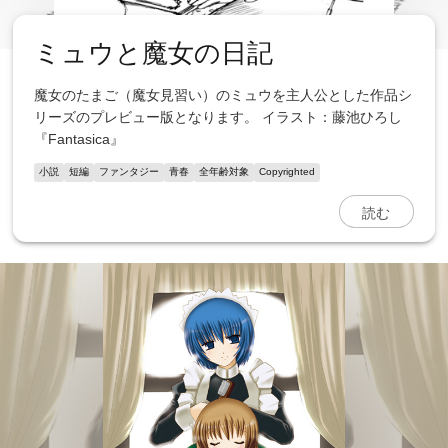
ミュウと魔女の日記
魔女のたまご（魔女見習い）のミュウを主人公とした作品シ
リーズのプレビュー版となります。 イラスト：藤池ひろし
『Fantasica』
小説
短編
ファンタジー
青春
全年齢対象
Copyrighted
読む