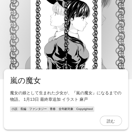
嵐の魔女
魔女の娘として生まれた少女が、『嵐の魔女』になるまでの
物語。 1月13日 最終章追加 イラスト 麻戸
小説
長編
ファンタジー
青春
全年齢対象
Copyrighted
読む