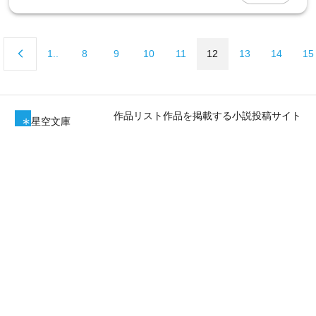
1..
8
9
10
11
12
13
14
15
作品リスト
作品を掲載する
小説投稿サイト
星空文庫