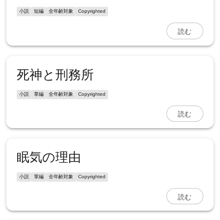
小説
短編
全年齢対象
Copyrighted
読む
死神と刑務所
小説
掌編
全年齢対象
Copyrighted
読む
眠気の理由
小説
掌編
全年齢対象
Copyrighted
読む