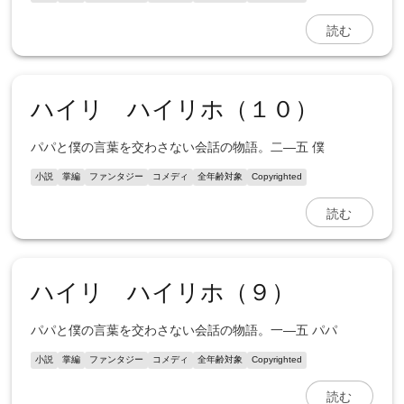
読む
ハイリ ハイリホ（１０）
パパと僕の言葉を交わさない会話の物語。二―五 僕
小説
掌編
ファンタジー
コメディ
全年齢対象
Copyrighted
読む
ハイリ ハイリホ（９）
パパと僕の言葉を交わさない会話の物語。一―五 パパ
小説
掌編
ファンタジー
コメディ
全年齢対象
Copyrighted
読む