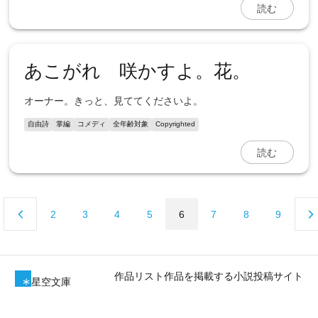
読む
あこがれ 咲かすよ。花。
オーナー。きっと、見ててくださいよ。
自由詩
掌編
コメディ
全年齢対象
Copyrighted
読む
2
3
4
5
6
7
8
9
作品リスト
作品を掲載する
小説投稿サイト
星空文庫