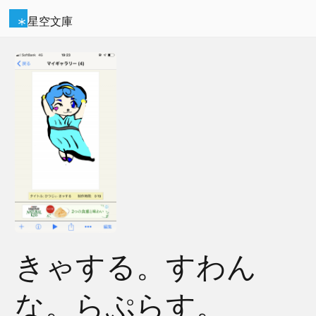
星空文庫
きゃする。すわん
な。らぷらす。