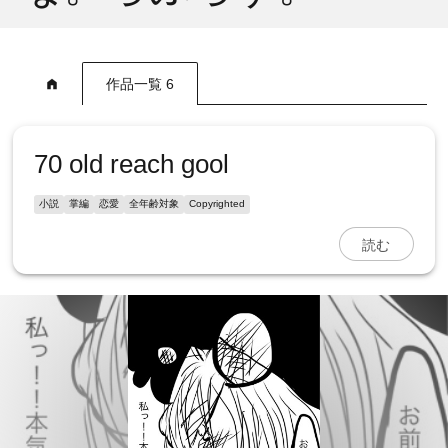
作品一覧 6
70 old reach gool
小説
掌編
恋愛
全年齢対象
Copyrighted
読む