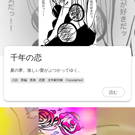
千年の恋
夏の夢。激しい愛がぶつかってゆく。
小説
掌編
青春
恋愛
全年齢対象
Copyrighted
読む