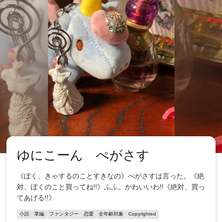
ゆにこーん ぺがさす
《ぼく、きゃするのことすきなの》ぺがさすは言った。《絶
対、ぼくのこと買ってね!!》ふふ。かわいいわ!!《絶対、買っ
てあげる!!》
小説
掌編
ファンタジー
恋愛
全年齢対象
Copyrighted