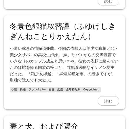
読む
冬景色銀猫取替譚（ふゆげしき
ぎんねことりかえたん）
小遣い稼ぎの猫探偵亜蘭。今回の依頼人は美少女真柚と非・
美少女サバエの高校生姉妹。 妹、サバエからの交際宣言で
いきなりのカップル成立と思いきや、彼女の依頼に絡んでい
たのは蛇を操る同族の笹目と、自意識過剰なイケメン坊主
だった。 「猫少女縁起」「黒煙踊猫始末」の続きですが、
単独で読んでも大丈夫。
小説
長編
ファンタジー
青春
恋愛
全年齢対象
Copyrighted
読む
妻と犬、および陽介