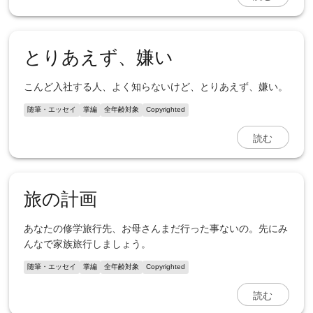
とりあえず、嫌い
こんど入社する人、よく知らないけど、とりあえず、嫌い。
随筆・エッセイ
掌編
全年齢対象
Copyrighted
読む
旅の計画
あなたの修学旅行先、お母さんまだ行った事ないの。先にみ
んなで家族旅行しましょう。
随筆・エッセイ
掌編
全年齢対象
Copyrighted
読む