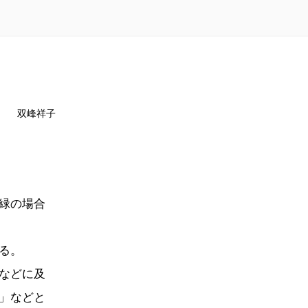
双峰祥子
緑の場合
る。
などに及
」などと