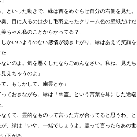
る」
、といった動きで、緑は首をめぐらせ自分の右側を見た。
番奥、目に入るのは少し毛羽立ったクリーム色の壁紙だけだ
真美ちゃん私のことからかってる？」
しかいいようのない感情が湧き上がり、緑はあえて笑顔を
けた。
ゃないのよ。気を悪くしたならごめんなさい。私ね、見えち
も見えちゃうのよ」
って、もしかして、幽霊とか」
っておきながら、緑は「幽霊」という言葉を耳にした途端
た。
ゃなくて、霊的なものって言った方が合ってると思うわ」と
たが、緑は「いや、一緒でしょうよ。霊って言ったらあの世
食い下がる。