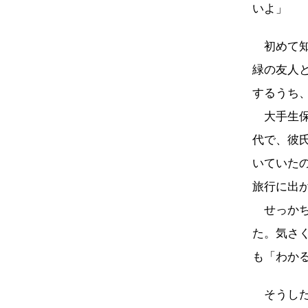
いよ」
初めて知
緑の友人
するうち
大手生保
代で、彼
いていた
旅行に出
せっかち
た。気さ
も「わか
そうした