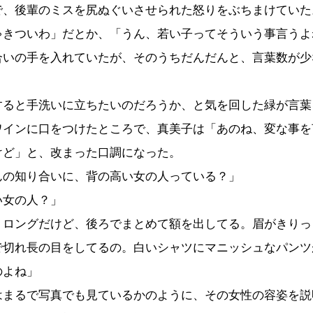
で、後輩のミスを尻ぬぐいさせられた怒りをぶちまけていた
ゃきついわ」だとか、「うん、若い子ってそういう事言うよ
合いの手を入れていたが、そのうちだんだんと、言葉数が少
ると手洗いに立ちたいのだろうか、と気を回した緑が言葉
ワインに口をつけたところで、真美子は「あのね、変な事を
けど」と、改まった口調になった。
んの知り合いに、背の高い女の人っている？」
い女の人？」
ミロングだけど、後ろでまとめて額を出してる。眉がきりっ
で切れ長の目をしてるの。白いシャツにマニッシュなパンツ
のよね」
まるで写真でも見ているかのように、その女性の容姿を説