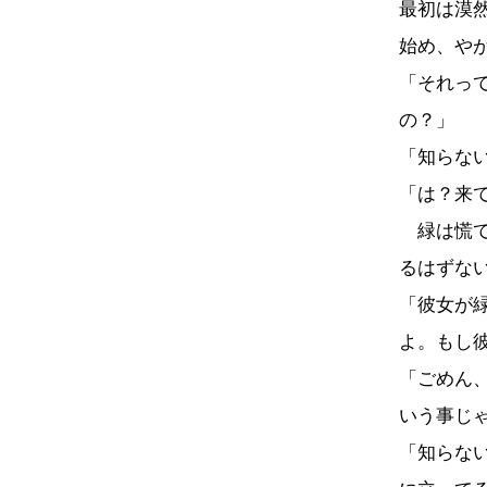
最初は漠
始め、や
「それっ
の？」
「知らな
「は？来
緑は慌て
るはずな
「彼女が
よ。もし
「ごめん
いう事じ
「知らな