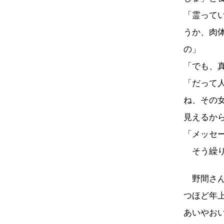
「霊って
うか、肉
の」
「でも、
「だって
ね、その
見えるか
「メッセ
そう繰り
野間さん
つほど年
あいやお