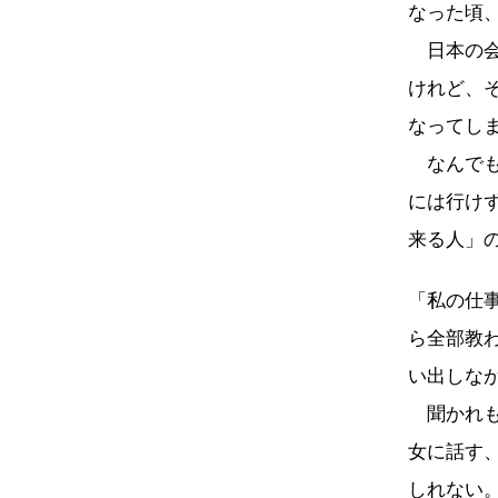
なった頃
日本の会
けれど、
なってし
なんでも
には行け
来る人」
「私の仕
ら全部教
い出しな
聞かれも
女に話す
しれない