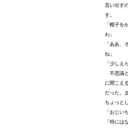
言い出す
す。
「帽子を
わ」
「ああ、
ね」
「少しえ
不思議と
に聞こえ
だった。
ちょっと
「おじい
「特には