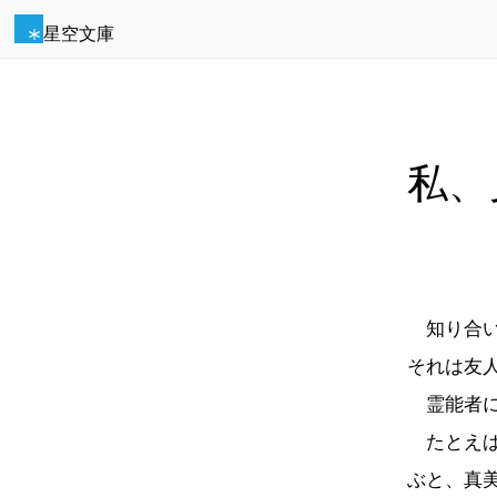
星空文庫
私、
知り合い
それは友
霊能者に
たとえば
ぶと、真