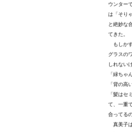
ウンター
は「そり
と絶妙な
てきた。
もしかす
グラスの
しれない
「緑ちゃ
「背の高
「髪はセ
て、一重
合ってる
真美子は