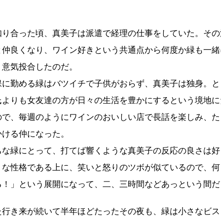
り合った頃、真美子は派遣で経理の仕事をしていた。その
と仲良くなり、ワイン好きという共通点から何度か緑も一緒
、意気投合したのだ。
に勤める緑はバツイチで子供がおらず、真美子は独身。と
氏よりも女友達の方が日々の生活を豊かにするという境地に
ので、毎週のようにワインのおいしい店で長話を楽しみ、た
かける仲になった。
な緑にとって、打てば響くような真美子の反応の良さは好
くな性格である上に、笑いと怒りのツボが似ているので、何
る！」という展開になって、二、三時間などあっという間だ
行き来が続いて半年ほどたったその夜も、緑は小さなビス