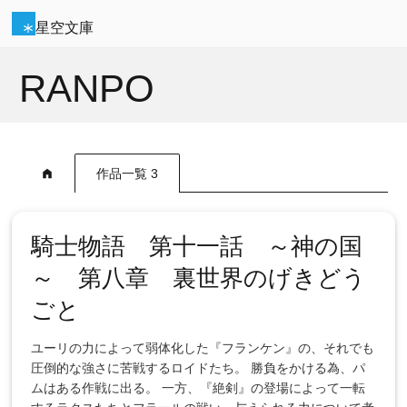
星空文庫
RANPO
作品一覧 3
騎士物語 第十一話 ～神の国
～ 第八章 裏世界のげきどう
ごと
ユーリの力によって弱体化した『フランケン』の、それでも
圧倒的な強さに苦戦するロイドたち。 勝負をかける為、パ
ムはある作戦に出る。 一方、『絶剣』の登場によって一転