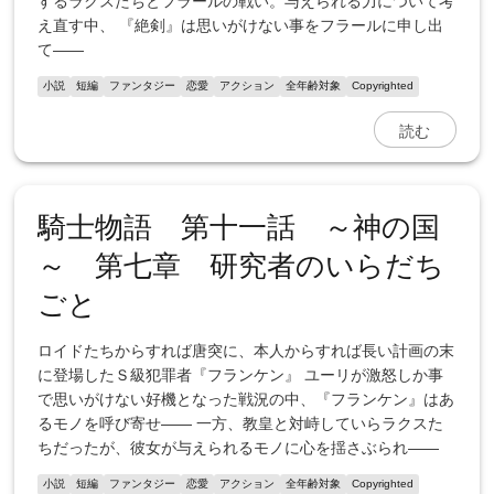
するラクスたちとフラールの戦い。与えられる力について考
え直す中、 『絶剣』は思いがけない事をフラールに申し出
て――
小説
短編
ファンタジー
恋愛
アクション
全年齢対象
Copyrighted
読む
騎士物語 第十一話 ～神の国
～ 第七章 研究者のいらだち
ごと
ロイドたちからすれば唐突に、本人からすれば長い計画の末
に登場したＳ級犯罪者『フランケン』 ユーリが激怒しか事
で思いがけない好機となった戦況の中、『フランケン』はあ
るモノを呼び寄せ―― 一方、教皇と対峙していらラクスた
ちだったが、彼女が与えられるモノに心を揺さぶられ――
小説
短編
ファンタジー
恋愛
アクション
全年齢対象
Copyrighted