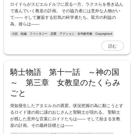
ロイドらがスピエルドルフに戻る一方、ラクスらを巻き込ん
で進んでいく教皇の計画。 その協力者には意外な人物がい
て―― そして邂逅する狂気の科学者たち。双方の利益の
為、彼らは――
小説
短編
ファンタジー
恋愛
アクション
全年齢対象
Copyrighted
読む
騎士物語 第十一話 ～神の国
～ 第三章 女教皇のたくらみ
ごと
突如発生したアタエルカの異変。状況把握の為に動こうとす
るロイド達の前に謎のおじさんと聖騎士が現れる。 聖騎士
が残した意外な言葉にロイドたちは―― そして始まる女教
皇の計画。その最終目標とは――