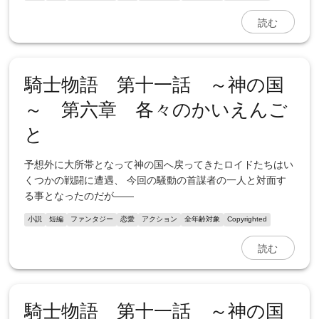
読む
騎士物語 第十一話 ～神の国
～ 第六章 各々のかいえんご
と
予想外に大所帯となって神の国へ戻ってきたロイドたちはい
くつかの戦闘に遭遇、 今回の騒動の首謀者の一人と対面す
る事となったのだが――
小説
短編
ファンタジー
恋愛
アクション
全年齢対象
Copyrighted
読む
騎士物語 第十一話 ～神の国