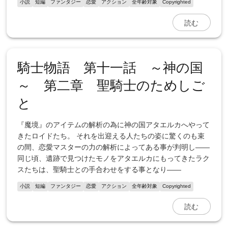
小説
短編
ファンタジー
恋愛
アクション
全年齢対象
Copyrighted
読む
騎士物語 第十一話 ～神の国
～ 第二章 聖騎士のためしご
と
『魔境』のアイテムの解析の為に神の国アタエルカへやって
きたロイドたち。 それを出迎える人たちの姿に驚くのも束
の間、恋愛マスターの力の解析によってある事が判明し――
同じ頃、遺跡で見つけたモノをアタエルカにもってきたラク
スたちは、聖騎士との手合わせをする事となり――
小説
短編
ファンタジー
恋愛
アクション
全年齢対象
Copyrighted
読む