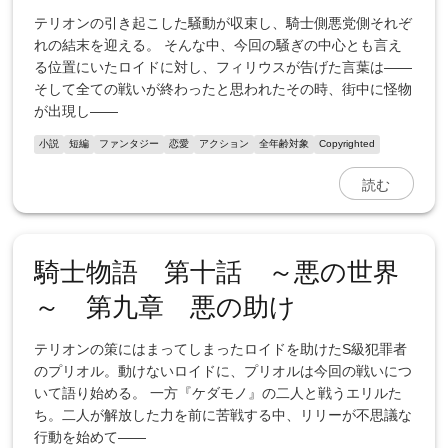
テリオンの引き起こした騒動が収束し、騎士側悪党側それぞ
れの結末を迎える。 そんな中、今回の騒ぎの中心とも言え
る位置にいたロイドに対し、フィリウスが告げた言葉は――
そして全ての戦いが終わったと思われたその時、街中に怪物
が出現し――
小説
短編
ファンタジー
恋愛
アクション
全年齢対象
Copyrighted
読む
騎士物語 第十話 ～悪の世界
～ 第九章 悪の助け
テリオンの策にはまってしまったロイドを助けたS級犯罪者
のプリオル。動けないロイドに、プリオルは今回の戦いにつ
いて語り始める。 一方『ケダモノ』の二人と戦うエリルた
ち。二人が解放した力を前に苦戦する中、リリーが不思議な
行動を始めて――