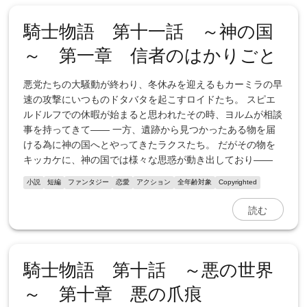
騎士物語 第十一話 ～神の国
～ 第一章 信者のはかりごと
悪党たちの大騒動が終わり、冬休みを迎えるもカーミラの早
速の攻撃にいつものドタバタを起こすロイドたち。 スピエ
ルドルフでの休暇が始まると思われたその時、ヨルムが相談
事を持ってきて―― 一方、遺跡から見つかったある物を届
ける為に神の国へとやってきたラクスたち。 だがその物を
キッカケに、神の国では様々な思惑が動き出しており――
小説
短編
ファンタジー
恋愛
アクション
全年齢対象
Copyrighted
読む
騎士物語 第十話 ～悪の世界
～ 第十章 悪の爪痕