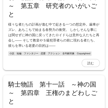
～ 第五章 研究者のいがいご
と
様々な者たちの計画が進む中で起きる一つの想定外。歯車が
ズレ、あちこちで始まる各勢力の衝突。 しかしそんな事に
は関せずに神の国に戻ってきたロイドらは意外な人たちと再
会し―― そして教皇やＳ級犯罪者らの前に現れる者たち、
彼らを率いる老婆の目的は――
小説
短編
ファンタジー
恋愛
アクション
全年齢対象
Copyrighted
読む
騎士物語 第十一話 ～神の国
～ 第四章 王権のまどわしご
と