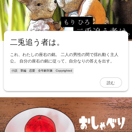
二兎追う者は。
これ、わたしの座右の銘。 二人の男性の間で揺れ動く主人
公。 自分の座右の銘に従って、自分なりの答えを出す。
小説
掌編
恋愛
全年齢対象
Copyrighted
読む