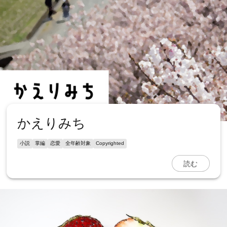
かえりみち
小説
掌編
恋愛
全年齢対象
Copyrighted
読む