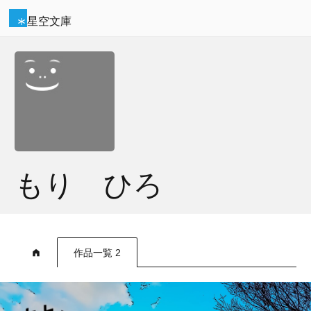
星空文庫
もり ひろ
作品一覧 2