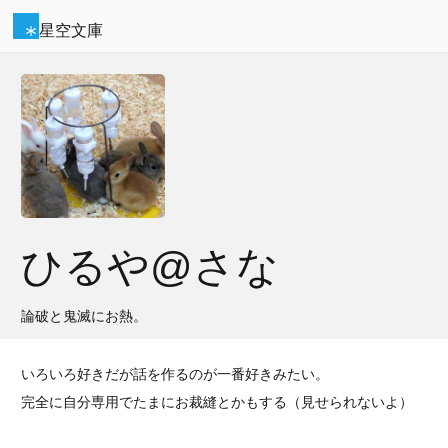
星空文庫
ひるや@さな
論破と鬼滅にお熱。
いろいろ好きだが話を作るのが一番好きみたい。
完全に自分専用でたまにお裁縫とかもする（見せられないよ）