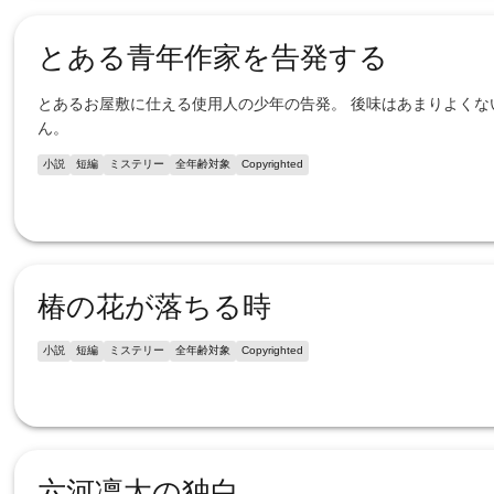
とある青年作家を告発する
とあるお屋敷に仕える使用人の少年の告発。 後味はあまりよくな
ん。
小説
短編
ミステリー
全年齢対象
Copyrighted
椿の花が落ちる時
小説
短編
ミステリー
全年齢対象
Copyrighted
六河凛太の独白