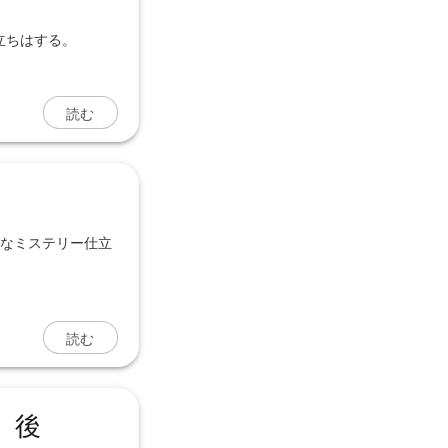
立ちはする。
読む
細なミステリー仕立
読む
】後