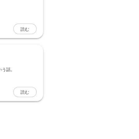
読む
いう話。
読む