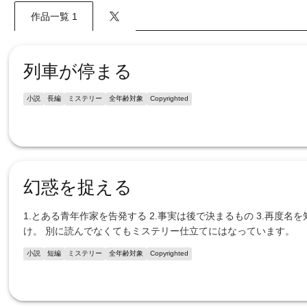
作品一覧 1
列車が停まる
小説
長編
ミステリー
全年齢対象
Copyrighted
幻惑を捉える
1.とある青年作家を告発する 2.事実は後で決まるもの 3.再度名
け。 別に読んでなくてもミステリー仕立てにはなっています。
小説
短編
ミステリー
全年齢対象
Copyrighted