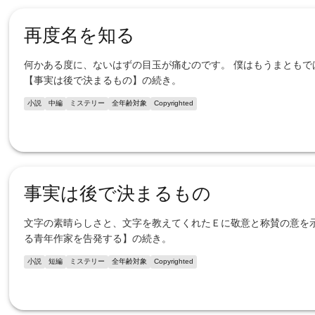
再度名を知る
何かある度に、ないはずの目玉が痛むのです。 僕はもうまともで
【事実は後で決まるもの】の続き。
小説
中編
ミステリー
全年齢対象
Copyrighted
事実は後で決まるもの
文字の素晴らしさと、文字を教えてくれたＥに敬意と称賛の意を示
る青年作家を告発する】の続き。
小説
短編
ミステリー
全年齢対象
Copyrighted