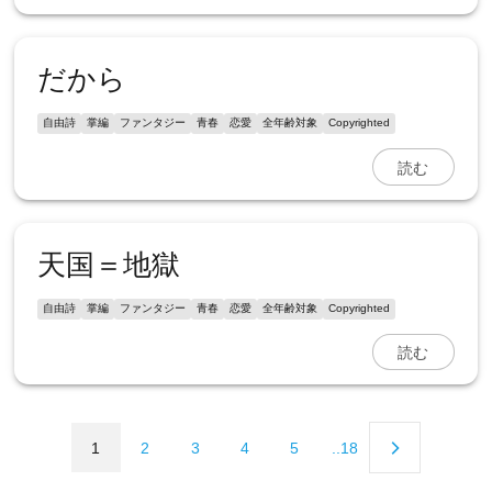
だから
自由詩
掌編
ファンタジー
青春
恋愛
全年齢対象
Copyrighted
読む
天国＝地獄
自由詩
掌編
ファンタジー
青春
恋愛
全年齢対象
Copyrighted
読む
1
2
3
4
5
..18