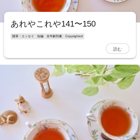
あれやこれや141〜150
随筆・エッセイ
短編
全年齢対象
Copyrighted
読む