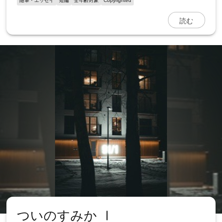
随筆・エッセイ
短編
全年齢対象
Copyrighted
読む
ついのすみか Ⅰ