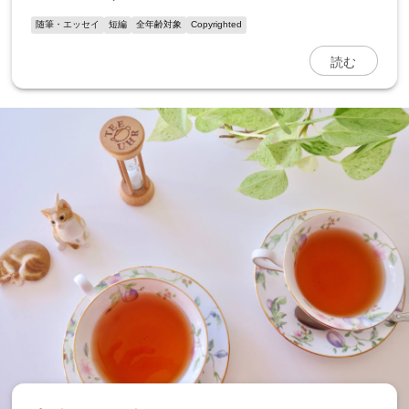
随筆・エッセイ
短編
全年齢対象
Copyrighted
読む