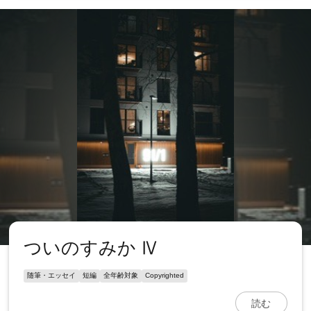
ついのすみか Ⅳ
随筆・エッセイ
短編
全年齢対象
Copyrighted
読む