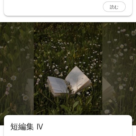
読む
短編集 Ⅳ