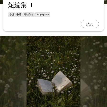
短編集 Ⅰ
小説
中編
青年向け
Copyrighted
読む