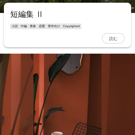
短編集 Ⅱ
小説
中編
青春
恋愛
青年向け
Copyrighted
読む