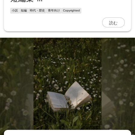
小説
短編
時代・歴史
青年向け
Copyrighted
読む