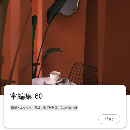
掌編集 60
随筆・エッセイ
掌編
全年齢対象
Copyrighted
読む