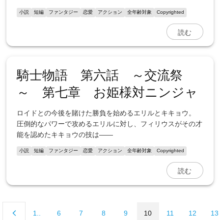
小説
短編
ファンタジー
恋愛
アクション
全年齢対象
Copyrighted
読む
騎士物語 第六話 ～交流祭
～ 第七章 お姫様対ニンジャ
ロイドとの今後を賭けた勝負を始めるエリルとキキョウ。
圧倒的なパワーで攻めるエリルに対し、フィリウスがその才
能を認めたキキョウの技は――
小説
短編
ファンタジー
恋愛
アクション
全年齢対象
Copyrighted
読む
1..
6
7
8
9
10
11
12
13