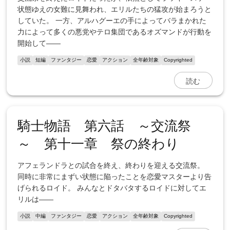
状態ゆえの女難に見舞われ、エリルたちの猛攻が始まろうと
していた。 一方、アルハグーエの手によってバラまかれた
力によって多くの悪党やテロ集団であるオズマンドが行動を
開始して――
小説
短編
ファンタジー
恋愛
アクション
全年齢対象
Copyrighted
読む
騎士物語 第六話 ～交流祭
～ 第十一章 祭の終わり
アフェランドラとの試合を終え、終わりを迎える交流祭。
同時に非常にまずい状態に陥ったことを恋愛マスターより告
げられるロイド。 みんなとドタバタするロイドに対してエ
リルは――
小説
中編
ファンタジー
恋愛
アクション
全年齢対象
Copyrighted