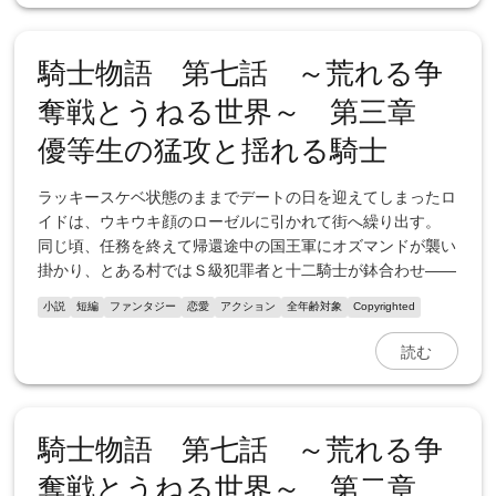
騎士物語 第七話 ～荒れる争
奪戦とうねる世界～ 第三章
優等生の猛攻と揺れる騎士
ラッキースケベ状態のままでデートの日を迎えてしまったロ
イドは、ウキウキ顔のローゼルに引かれて街へ繰り出す。
同じ頃、任務を終えて帰還途中の国王軍にオズマンドが襲い
掛かり、とある村ではＳ級犯罪者と十二騎士が鉢合わせ――
小説
短編
ファンタジー
恋愛
アクション
全年齢対象
Copyrighted
読む
騎士物語 第七話 ～荒れる争
奪戦とうねる世界～ 第二章