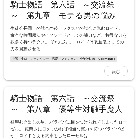
騎士物語 第六話 ～交流祭
～ 第九章 モテる男の悩み
生徒会長同士の試合の後、ラクスとの試合に臨むロイド。
稀有な時間魔法やイクシードとしての能力など、特異な力を
数多く持つラクス。 それに対し、ロイドは吸血鬼としての
力を発動させる――
小説
中編
ファンタジー
恋愛
アクション
全年齢対象
Copyrighted
読む
騎士物語 第六話 ～交流祭
～ 第八章 優等生対触手魔人
欲望むき出しの男、パライバに目をつけられてしまったロー
ゼル。 変態さに目をつぶれば相当な実力を持つパライバだ
が、ロイドとある約束をしたローゼルは――