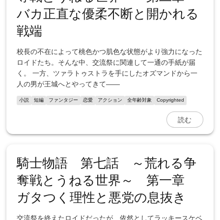
バカ正直な優柔不断と開かれる
戦端
校長の不在によって桃色かつ肌色な状態がより強力になった
ロイドたち。そんな中、交流祭に関連して一通の手紙が届
く。 一方、ツァラトゥストラを手にしたオズマンドから一
人の男が王城へとやってきて――
小説
短編
ファンタジー
恋愛
アクション
全年齢対象
Copyrighted
読む
騎士物語 第七話 ～荒れる争
奪戦とうねる世界～ 第一章
ガタつく理性と悪党の息抜き
交流祭を終えたロイドだったが、依然としてラッキースケベ