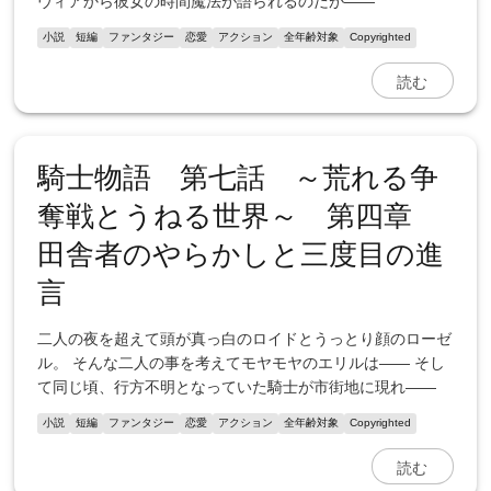
ヴィアから彼女の時間魔法が語られるのだが――
小説
短編
ファンタジー
恋愛
アクション
全年齢対象
Copyrighted
読む
騎士物語 第七話 ～荒れる争
奪戦とうねる世界～ 第四章
田舎者のやらかしと三度目の進
言
二人の夜を超えて頭が真っ白のロイドとうっとり顔のローゼ
ル。 そんな二人の事を考えてモヤモヤのエリルは―― そし
て同じ頃、行方不明となっていた騎士が市街地に現れ――
小説
短編
ファンタジー
恋愛
アクション
全年齢対象
Copyrighted
読む