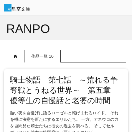
星空文庫
RANPO
作品一覧 10
騎士物語 第七話 ～荒れる争
奪戦とうねる世界～ 第五章
優等生の自慢話と老婆の時間
熱い夜を自慢げに語るローゼルと転げまわるロイド。 それ
を機に決意を新たにするエリルたち。 一方、アネウロの力
を垣間見た騎士たちは彼女の過去を調べる。 そしてセル