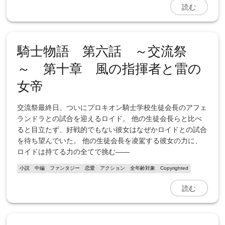
読む
騎士物語 第六話 ～交流祭
～ 第十章 風の指揮者と雷の
女帝
交流祭最終日、ついにプロキオン騎士学校生徒会長のアフェ
ランドラとの試合を迎えるロイド。 他の生徒会長らと比べ
ると目立たず、好戦的でもない彼女はなぜかロイドとの試合
を待ち望んでいた。 他の生徒会長を凌駕する彼女の力に、
ロイドは持てる力の全てで挑む――
小説
中編
ファンタジー
恋愛
アクション
全年齢対象
Copyrighted
読む