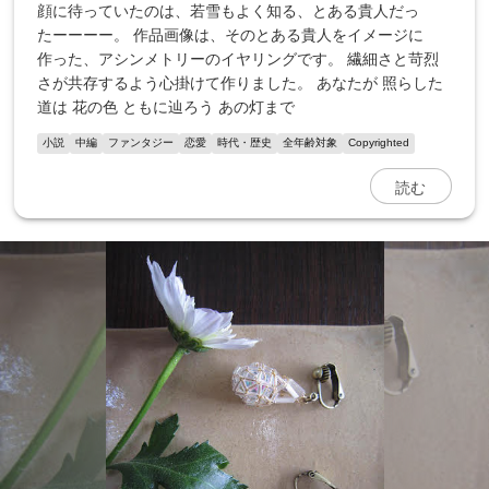
顔に待っていたのは、若雪もよく知る、とある貴人だっ
たーーーー。 作品画像は、そのとある貴人をイメージに
作った、アシンメトリーのイヤリングです。 繊細さと苛烈
さが共存するよう心掛けて作りました。 あなたが 照らした
道は 花の色 ともに辿ろう あの灯まで
小説
中編
ファンタジー
恋愛
時代・歴史
全年齢対象
Copyrighted
読む