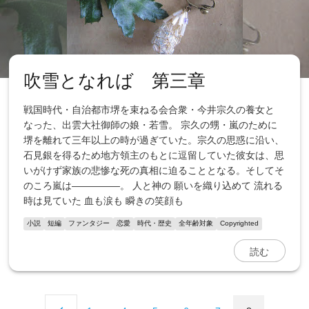
吹雪となれば 第三章
戦国時代・自治都市堺を束ねる会合衆・今井宗久の養女と
なった、出雲大社御師の娘・若雪。 宗久の甥・嵐のために
堺を離れて三年以上の時が過ぎていた。宗久の思惑に沿い、
石見銀を得るため地方領主のもとに逗留していた彼女は、思
いがけず家族の悲惨な死の真相に迫ることとなる。そしてそ
のころ嵐は―――――。 人と神の 願いを織り込めて 流れる
時は見ていた 血も涙も 瞬きの笑顔も
小説
短編
ファンタジー
恋愛
時代・歴史
全年齢対象
Copyrighted
読む