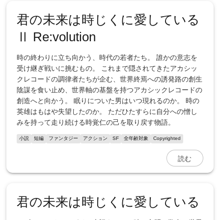
君の未来は時じくに愛している
Ⅱ Re:volution
時の終わりに立ち向かう、時代の若者たち。 誰かの意志を
受け継ぎ戦いに挑むもの。 これまで隠されてきたアカシッ
クレコードの調律者たちが企む、世界終焉への誘発路の創生
陰謀を食い止め、世界軸の基盤を持つアカシックレコードの
創造へと向かう。 眠りについた男はいつ現れるのか。 時の
英雄はもはや失望したのか。 ただひたすらに自分への憎し
みを持って走り続ける時覚仁の己を取り戻す物語。
小説
短編
ファンタジー
アクション
SF
全年齢対象
Copyrighted
読む
君の未来は時じくに愛している