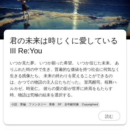
君の未来は時じくに愛している
III Re:You
いつか見た夢。 いつか願った希望。 いつか信じた未来。 あ
りふれた時の中で生き、普遍的な価値を持つ社会に何気なく
生きる残像たち。 未来の終わりを変えることができるの
は、かつての物語の主人公たちだった。 室馬醒司。桜舞ハ
ルカゼ。時覚仁。 彼らの愛の影が世界に終焉をもたらす
時、物語は究極の結末を選択する。
小説
掌編
ファンタジー
青春
SF
全年齢対象
Copyrighted
読む