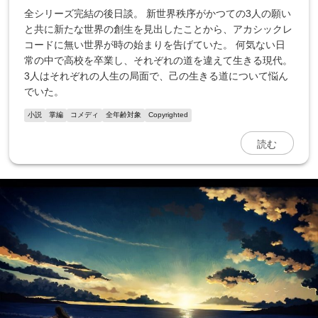
全シリーズ完結の後日談。 新世界秩序がかつての3人の願い
と共に新たな世界の創生を見出したことから、アカシックレ
コードに無い世界が時の始まりを告げていた。 何気ない日
常の中で高校を卒業し、それぞれの道を違えて生きる現代。
3人はそれぞれの人生の局面で、己の生きる道について悩ん
でいた。
小説
掌編
コメディ
全年齢対象
Copyrighted
読む