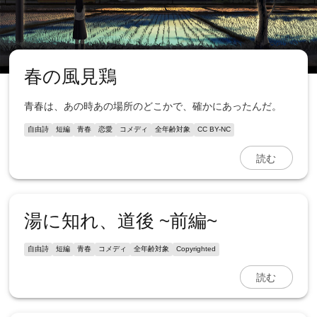
春の風見鶏
青春は、あの時あの場所のどこかで、確かにあったんだ。
自由詩
短編
青春
恋愛
コメディ
全年齢対象
CC BY-NC
読む
湯に知れ、道後 ~前編~
自由詩
短編
青春
コメディ
全年齢対象
Copyrighted
読む