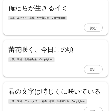
俺たちが生きるイミ
随筆・エッセイ
掌編
全年齢対象
Copyrighted
読む
蕾花咲く、今日この頃
小説
掌編
全年齢対象
Copyrighted
読む
君の文字は時じくに咲いている
小説
短編
ファンタジー
青春
恋愛
全年齢対象
Copyrighted