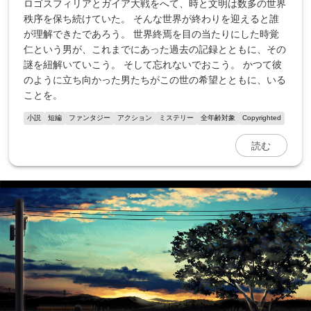
ロゴスフィリアとガイア大戦をへて、時と文明は数多の世界
秩序を保ち続けていた。 そんな世界が終わりを迎えると誰
が理解できたであろう。 世界終焉を目の当たりにした時覚
仁という男が、これまでにあった過去の記録とともに、その
謎を紐解いていこう。 そして忘れないでおこう。 かつて彼
のように立ち向かった男たちがこの世の希望とともに、いる
ことを。
小説
短編
ファンタジー
アクション
ミステリー
全年齢対象
Copyrighted
読む