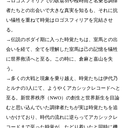
→ロゴスフィリアでの臥翁羽や桜時雨と名乗る調律
者たちとの出会いで大きな真実を知るも、それに抗
い犠牲を重ねて時覚はロゴスフィリアを完結させ
る。
→伝説のボダイ期に入った時覚たちは、室馬との出
会いを経て、全てを理解した室馬は己の記憶を犠牲
に世界救済へと至る。この時に、倉麻と嘉山を失
う。
→多くの大戦と現象を乗り越え、時覚たちは伊代乃
とルナの3人にて、ようやくアカシックレコードへと
至る。新世界秩序（NWO）の創生と世界新生を目論
むと思い込んでいた調律者たちが実は時覚たちを追
いかけており、時代の流れに逆らってアカシックレ
コードまで至った時覚が、たどり着いたと同時に機