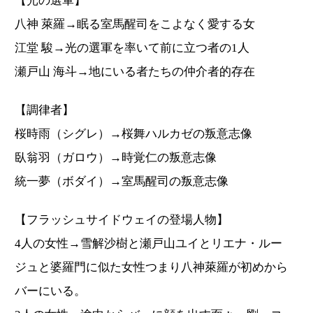
【光の選軍】
八神 萊羅→眠る室馬醒司をこよなく愛する女
江堂 駿→光の選軍を率いて前に立つ者の1人
瀬戸山 海斗→地にいる者たちの仲介者的存在
【調律者】
桜時雨（シグレ）→桜舞ハルカゼの叛意志像
臥翁羽（ガロウ）→時覚仁の叛意志像
統一夢（ボダイ）→室馬醒司の叛意志像
【フラッシュサイドウェイの登場人物】
4人の女性→雪解沙樹と瀬戸山ユイとリエナ・ルー
ジュと婆羅門に似た女性つまり八神萊羅が初めから
バーにいる。