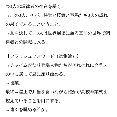
つ3人の調律者の存在を暴く。
→この3人こそが、時覚と桜舞と室馬たち3人の成れ
の果てであるこということ。
→意を決して、3人は世界崩壊に至る直前の世界で調
律者との開戦に入る。
【フラッシュフォワード（総集編）】
→チャイムがなり登場人物たちがそれぞれにクラス
の中に戻って席に座り始める。
→授業。
最終→屋上で弁当を食べながら誰かが高校卒業式を
控えていることを口にする。
→遠くを眺める誰か。