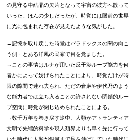
の見守る中結晶の欠片となって宇宙の彼方へ散って
いった。ほんの少しだったが、時覚には眼前の世界
に光に包まれた存在が見えたような気がした。
→記憶を取り戻した時覚はパラドックスの闇の向こ
う側・とある洋風の民家で目を覚ました。
→ことの事情はルナが用いた反干渉ループ能力を何
者かによって妨げられたことにより、時覚だけが時
限の隙間で連れ去られ、ただの倉麻や伊代乃のよう
な能力者では立ち入ることの許されない閉鎖的ルー
プ空間に時覚が閉じ込められたことによる。
→数千万年を巻き戻す途中、人類がアトランティア
文明で先端的科学を現人類界よりも早く先に行って
いた時代に人類が銀河まで足を伸ばしていた時代に