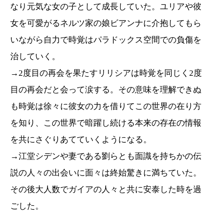
なり元気な女の子として成長していた。ユリアや彼
女を可愛がるネルツ家の娘ビアンナに介抱してもら
いながら自力で時覚はパラドックス空間での負傷を
治していく。
→2度目の再会を果たすリリシアは時覚を同じく2度
目の再会だと会って涙する。その意味を理解できぬ
も時覚は徐々に彼女の力を借りてこの世界の在り方
を知り、この世界で暗躍し続ける本来の存在の情報
を共にさぐりあてていくようになる。
→江堂シデンや妻である劉らとも面識を持ちかの伝
説の人々の出会いに面々は終始驚きに満ちていた。
その後大人数でガイアの人々と共に安泰した時を過
ごした。