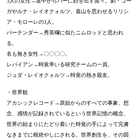
3人の女性→途中からバーに顔を出す面々。劉・コー
ガやルナ・レイオクォルツ、嘉山を思わせるリリシ
ア・モローレの3人。
バーテンダー→秀英欄に似たニムロッドと思われ
る。
名も無き女性→〇〇〇〇。
レバイアン→時覚率いる研究チームの一員。
ジュダ・レイオクォルツ→時覚の熱き親友。
・世界観
アカシックレコード→原始からのすべての事象、想
念、感情が記録されているという世界記憶の概念。
世界の始まりにたどり着いた時覚の手によって完膚
なきまでに根絶やしにされる。世界創生を、その因