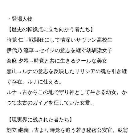
・登場人物
【歴史の転換点に立ち向かう者たち】
時覚 仁→戦闘狂にして情深いサヴァン高校生
伊代乃 流華→セイジの意志を継ぐ幼馴染女子
倉麻 夕希→時覚と共に生きるクールな美女
嘉山→ルナの意志を反映したリリシアの魂を引き継
ぐ存在。ルナに仕える。
ルナ→古からこの地で守り神として生きる幼女。か
つて太古のガイアを征していた女君。
【現実界に残された者たち】
刻立 継義→古より時覚を追う若き秘密公安官。臥翁