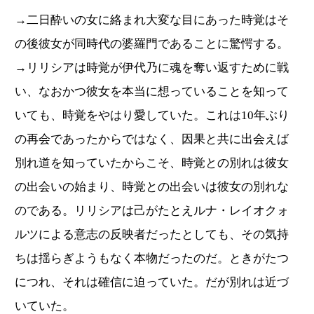
→二日酔いの女に絡まれ大変な目にあった時覚はそ
の後彼女が同時代の婆羅門であることに驚愕する。
→リリシアは時覚が伊代乃に魂を奪い返すために戦
い、なおかつ彼女を本当に想っていることを知って
いても、時覚をやはり愛していた。これは10年ぶり
の再会であったからではなく、因果と共に出会えば
別れ道を知っていたからこそ、時覚との別れは彼女
の出会いの始まり、時覚との出会いは彼女の別れな
のである。リリシアは己がたとえルナ・レイオクォ
ルツによる意志の反映者だったとしても、その気持
ちは揺らぎようもなく本物だったのだ。ときがたつ
につれ、それは確信に迫っていた。だが別れは近づ
いていた。