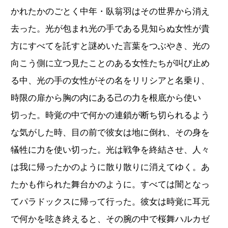
かれたかのごとく中年・臥翁羽はその世界から消え
去った。光が包まれ光の手である見知らぬ女性が貴
方にすべてを託すと謎めいた言葉をつぶやき、光の
向こう側に立つ見たことのある女性たちが叫び止め
る中、光の手の女性がその名をリリシアと名乗り、
時限の扉から胸の内にある己の力を根底から使い
切った。時覚の中で何かの連鎖が断ち切られるよう
な気がした時、目の前で彼女は地に倒れ、その身を
犠牲に力を使い切った。光は戦争を終結させ、人々
は我に帰ったかのように散り散りに消えてゆく。あ
たかも作られた舞台かのように。すべては闇となっ
てパラドックスに帰って行った。彼女は時覚に耳元
で何かを呟き終えると、その腕の中で桜舞ハルカゼ