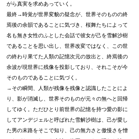
がら真実を求めあっていく。
最終→時覚が世界変貌の疑念が、世界そのものの終
焉後の余韻であることに気づき、桜舞たちによって
名も無き女性のふとした会話で彼女が己を雪解沙樹
であることを思い出し、世界改変ではなく、この世
の終わり果てた人類の記憶次元の放出と、終焉後の
余波が現世界に残像を投影しており、それこそが今
そのものであることに気づく。
→その瞬間、人類が残像を残像と認識したことによ
り、影が消滅し、世界そのものが元々の無へと回帰
してゆく。ただひとり前世界の記憶を持つ愛の影に
してアンデジェルと呼ばれた雪解沙樹は、己が愛し
た男の末路をそこで知り、己の無力さと傲慢さを憎