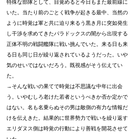
特殊な部隊として、目覚めると今日もまた最前線に
いた。当たり前のごとく戦争が起きる最中、当然の
ように時覚は軍と共に迫り来るう黒き月に突如発生
し干渉を求めてきたパラドックスの闇から出現する
正体不明の戦闘艦隊に戦い挑んでいた。来る日も来
る日も同じ日が繰り返されているようだった。いや
気のせいではないだろう。既視感がそう伝えてい
た。
→そんな戦いの果てで時覚は不思議な中年に出会
う。いやむしろ老けた若者というべきか否か定かで
はない。名も名乗らぬその男は敵側の有力な情報だ
けを伝えきた。結果的に世界勢力で戦いを繰り返す
エリダヌス側は時覚の行動により善戦を開花させて