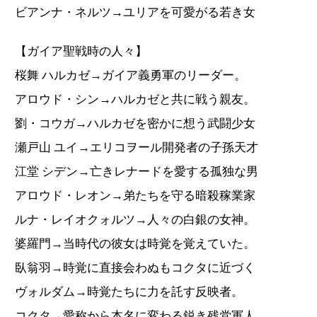
ビアンナ・ネルツ→ユリアを可愛がる若き女
【ガイア聖戦時の人々】
桜舞 ハルカゼ→ガイア義勇軍のリーダー。
アロウド・シン→ハルカゼと共に戦う親友。
劉・コウガ→ハルカゼを密かに想う武闘少女
瀬戸山 ユイ→エリコヲール開発者の子孫天才
江堂 シデン→亡きレナードを愛する孤独な男
アロウド・レオン→弟たちを守る暗殺稼業家
ルナ・レイオクォルツ→人々の白銀の女神。
婆羅門→当時代の彼女は時覚を覚えていた。
臥翁羽→時覚に直接会わぬもコクタに近づく
ヴォルダム→時覚たちに力を託す反映者。
コクタ→愛称から本名に変わる鋭き残党軍人