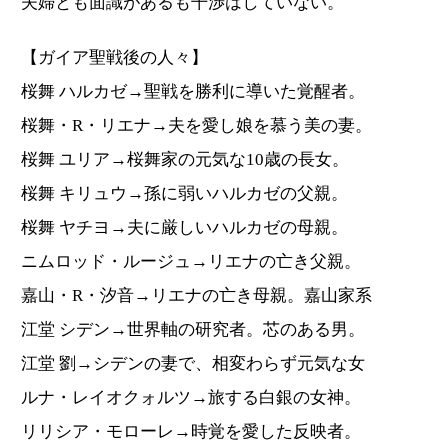
夫婦とも面識があるも干渉はしていない。
【ガイア聖戦後の人々】
桜舞 ハルカゼ→聖戦を勝利に導いた覚醒者。
桜舞・R・リエナ→夫を愛し娘を慕う美の妻。
桜舞 ユリア→桜舞家の元気な10歳の長女。
桜舞 キリュウ→孫に弱いハルカゼの父親。
桜舞 ヤチヨ→夫に厳しいハルカゼの母親。
ニムロッド・ルージュ→リエナの亡き父親。
嘉山・R・汐音→リエナの亡き母親。嘉山家系
江堂 シデン→世界軸の研究者。芯のある男。
江堂 劉→シデンの妻で、相変わらず元気な女
ルナ・レイオクォルツ→旅する白銀の女神。
リリシア・モローレ→時覚を愛した反映者。