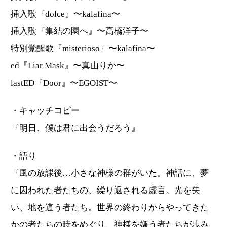
挿入歌『dolce』〜kalafina〜
挿入歌『集結の園へ』〜高橋洋子〜
特別覚醒歌『misterioso』〜kalafina〜
ed『Liar Mask』〜真山りか〜
lastED『Door』〜EGOIST〜
・キャッチコピー
『明日、僕は君に出会うだろう』
・語り
『風の放課後…小さな神様の群がいた。神話に、夢
に囚われた者たちの、繰り返される虚言。光を失
い、地を這う者たち。世界の終わりからやってきた
かの者たちの時をめぐり、神様を嫌う者たちが歩み