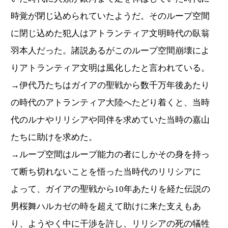
時覚が閉じ込められていたようだ。そのループ空間
に閉じ込めた犯人はアトランティア文明時代の臥翁
羽本人だった。諸説あるがこのループ空間崩壊によ
りアトランティア文明は風化したと言われている。
→伊代乃たちはガイアの聖戦から数千万年後あたり
の時代のアトランティア大陸へたどり着くと、当時
代のルナやリリシアや同伴を求めていた当時の嘉山
たちに助けを求めた。
→ループ空間はループ能力の者にしかその身を持っ
て断ち切れないことを悟った当時代のリリシアに
よって、ガイアの聖戦から10年あたりを経た伝説の
男桜舞ハルカゼの時を超えて助けに来た支えもあ
り、ようやく中に干渉を許し、リリシアの死の犠牲