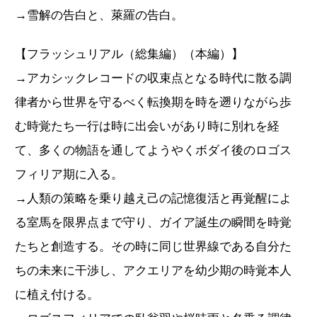
→雪解の告白と、萊羅の告白。
【フラッシュリアル（総集編）（本編）】
→アカシックレコードの収束点となる時代に散る調
律者から世界を守るべく転換期を時を遡りながら歩
む時覚たち一行は時に出会いがあり時に別れを経
て、多くの物語を通してようやくボダイ後のロゴス
フィリア期に入る。
→人類の策略を乗り越え己の記憶復活と再覚醒によ
る室馬を限界点まで守り、ガイア誕生の瞬間を時覚
たちと創造する。その時に同じ世界線である自分た
ちの未来に干渉し、アクエリアを幼少期の時覚本人
に植え付ける。