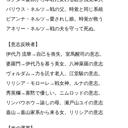
バリウス・ネルツ→戦の父。時覚と同じ系統
ビアンナ・ネルツ→愛されし娘。時覚が救う
アネリー・ネルツ→戦の夫を守って死ぬ。
【意志反映者】
伊代乃 流華→自己を喪失。室馬醒司の意志。
婆羅門→伊代乃を慕う美女。八神萊羅の意志
ヴォルダム→力を託す老人。江堂駿の意志。
リリシア・モローレ→戦女神。ルナの意志。
秀英欄→寡黙で優しい。ニムロッドの意志。
リンバウホウ→諭しの母。瀬戸山ユイの意志
嘉山→嘉山家系から来る女。リリシアの意志