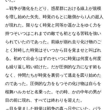
いた。
→戦争が激化をたどり、惑星群における線上が規模
を増し始めた矢先、時覚のもとに敵側から1人の超人
が現れた。限りなく時覚と同等か遥か上をゆく力を
持つそいつはこれまでの敵でも初となる苦戦を強い
られていたのであった。前線が崩れ去り化け物のご
とく対峙した時覚はそいつから目を覚ませと叫ばれ
る。初めて出会うはずのそいつに時覚は何度も何度
も繰り返し戦い続けた。だが圧倒的な力になす術も
なく、仲間たちが時覚を裏切って逃走を図り始めた
のであった。圧倒的な力をもつその化け物は自らを
桜舞ハルカゼと名乗った。その時、かの中年の男が
目の前に現れ、すべては終わりを迎えた。
→目を覚ました時覚は戦争の真っ只中にいた。パラ