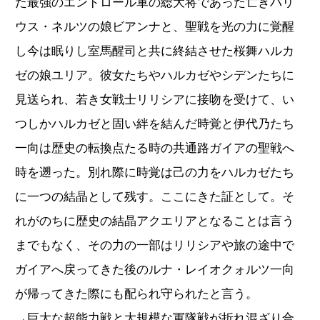
た最強のエンドロール軍の総大将であった亡きバリ
ウス・ネルツの娘ビアンナと、聖戦を光の力に覚醒
し今は眠りし室馬醒司と共に終結させた桜舞ハルカ
ゼの娘ユリア。彼女たちやハルカゼやシデンたちに
見送られ、若き女戦士リリシアに接吻を受けて、い
つしかハルカゼと固い絆を結んだ時覚と伊代乃たち
一向は歴史の転換点たる時の共通路ガイアの聖戦へ
時を遡った。別れ際に時覚は己の力をハルカゼたち
に一つの結晶として残す。ここにきた証として。そ
れがのちに歴史の結晶アクエリアとなることは言う
までもなく、その力の一部はリリシアや旅の途中で
ガイアへ戻ってきた後のルナ・レイオクォルツ一向
が帰ってきた際にも配られ守られたと言う。
→巨大な超能力戦と大規模な軍隊戦が折れ混ざり合