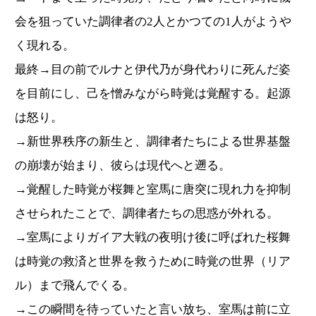
会を狙っていた調律者の2人とかつての1人がようや
く現れる。
最終→目の前でルナと伊代乃が身代わりに死んだ姿
を目前にし、己を憎みながら時覚は覚醒する。起源
は怒り。
→新世界秩序の新生と、調律者たちによる世界基盤
の崩壊が始まり、彼らは現代へと遡る。
→覚醒した時覚が桜舞と室馬に唐突に現れ力を抑制
させられたことで、調律者たちの思惑が外れる。
→室馬によりガイア大戦の夜明け後に呼ばれた桜舞
は時覚の救済と世界を救うために時覚の世界（リア
ル）まで飛んでくる。
→この瞬間を待っていたと言い放ち、室馬は前に立