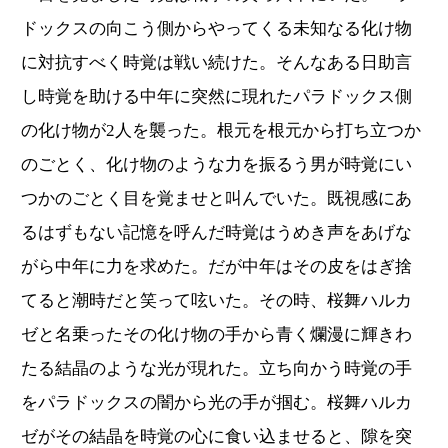
ドックスの向こう側からやってくる未知なる化け物
に対抗すべく時覚は戦い続けた。そんなある日助言
し時覚を助ける中年に突然に現れたパラドックス側
の化け物が2人を襲った。根元を根元から打ち立つか
のごとく、化け物のような力を振るう男が時覚にい
つかのごとく目を覚ませと叫んでいた。既視感にあ
るはずもない記憶を呼んだ時覚はうめき声をあげな
がら中年に力を求めた。だが中年はその皮をはぎ捨
てると潮時だと笑って呟いた。その時、桜舞ハルカ
ゼと名乗ったその化け物の手から青く爛漫に輝きわ
たる結晶のような光が現れた。立ち向かう時覚の手
をパラドックスの闇から光の手が掴む。桜舞ハルカ
ゼがその結晶を時覚の心に食い込ませると、隙を突