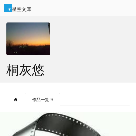
星空文庫
桐灰悠
作品一覧 9