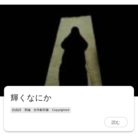
輝くなにか
自由詩
掌編
全年齢対象
Copyrighted
読む