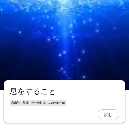
息をすること
自由詩
掌編
全年齢対象
Copyrighted
読む