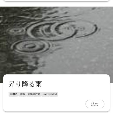
昇り降る雨
自由詩
掌編
全年齢対象
Copyrighted
読む