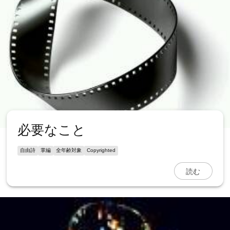
必要なこと
自由詩
掌編
全年齢対象
Copyrighted
読む