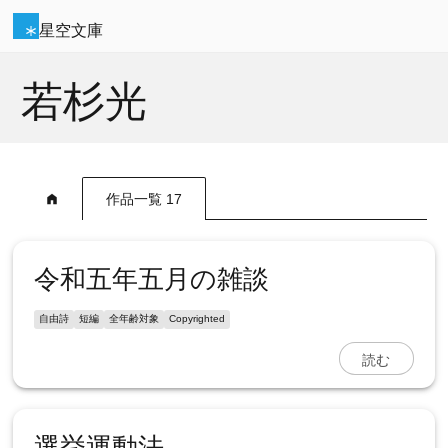
星空文庫
若杉光
作品一覧 17
令和五年五月の雑談
自由詩
短編
全年齢対象
Copyrighted
読む
選挙運動法