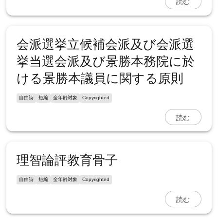
読む
会派選挙立候補会派及び会派選
挙当選会派及び景勝本務院に於
ける景勝本議員に関する原則
自由詩
短編
全年齢対象
Copyrighted
読む
理智論評教育骨子
自由詩
短編
全年齢対象
Copyrighted
読む