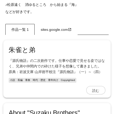
♪松原遠く 消ゆるところ から始まる『海』
などが好きです。
作品一覧 1
sites.google.com
朱雀と弟
『源氏物語』の二次創作です。仕事や恋愛で見せる姿ではな
く、兄弟や仲間内での砕けた様子を想像して書きました。
原典：岩波文庫 山岸徳平校注『源氏物語』（一）～（四）
小説
長編
青春
時代・歴史
青年向け
Copyrighted
読む
About "Suzaku Brothers"