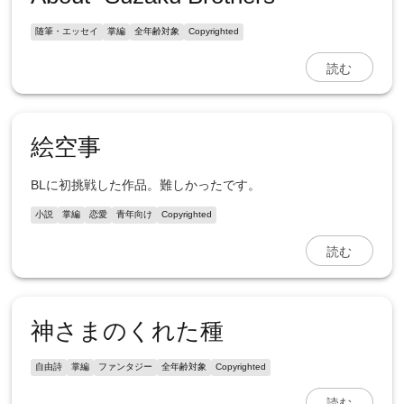
随筆・エッセイ
掌編
全年齢対象
Copyrighted
読む
絵空事
BLに初挑戦した作品。難しかったです。
小説
掌編
恋愛
青年向け
Copyrighted
読む
神さまのくれた種
自由詩
掌編
ファンタジー
全年齢対象
Copyrighted
読む