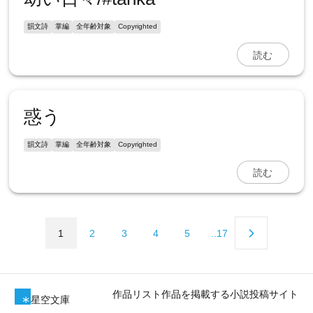
韻文詩
掌編
全年齢対象
Copyrighted
読む
惑う
韻文詩
掌編
全年齢対象
Copyrighted
読む
1
2
3
4
5
..17
作品リスト
作品を掲載する
小説投稿サイト
星空文庫