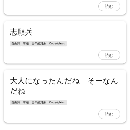
読む
志願兵
自由詩
掌編
全年齢対象
Copyrighted
読む
大人になったんだね そーなん
だね
自由詩
掌編
全年齢対象
Copyrighted
読む