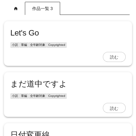
作品一覧 3
Let's Go
小説
掌編
全年齢対象
Copyrighted
読む
まだ道中ですよ
小説
掌編
全年齢対象
Copyrighted
読む
日付変更線