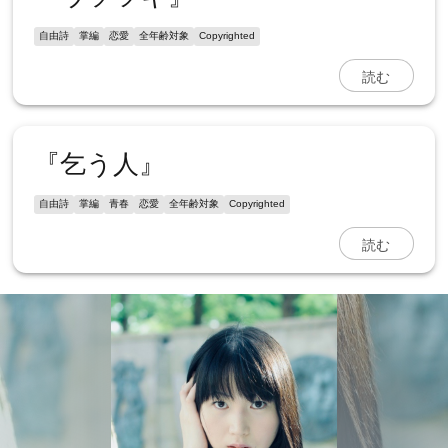
自由詩
掌編
恋愛
全年齢対象
Copyrighted
読む
『乞う人』
自由詩
掌編
青春
恋愛
全年齢対象
Copyrighted
読む