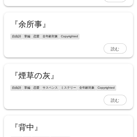
『余所事』
自由詩
掌編
恋愛
全年齢対象
Copyrighted
読む
『煙草の灰』
自由詩
掌編
恋愛
サスペンス
ミステリー
全年齢対象
Copyrighted
読む
『背中』