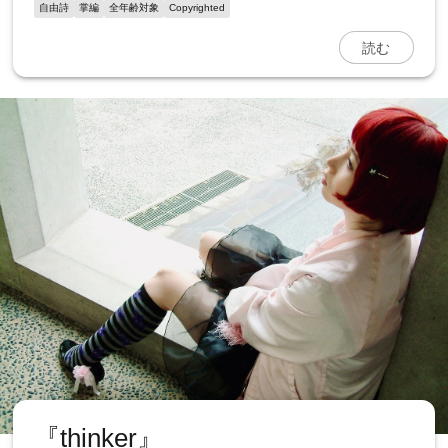
自由詩
掌編
全年齢対象
Copyrighted
読む
『thinker』