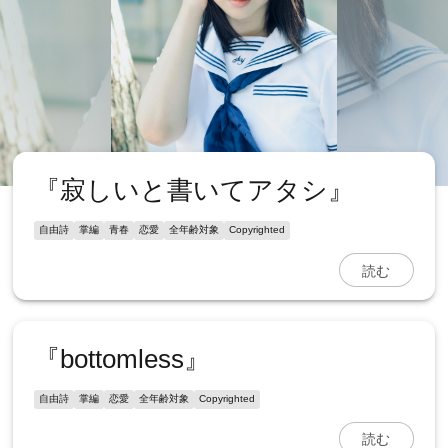
『寂しいと書いてアタシ』
自由詩
掌編
青春
恋愛
全年齢対象
Copyrighted
読む
『bottomless』
自由詩
掌編
恋愛
全年齢対象
Copyrighted
読む