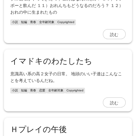
ボーと飲んだ １１）おれんちもどうなるのだろう？ １２）
おれの中に生まれたもの
小説
短編
青春
全年齢対象
Copyrighted
読む
イマドキのわたしたち
意識高い系の高２女子の日常。 地頭のいい子達はこんなこ
とを考えているんだね。
小説
短編
青春
恋愛
全年齢対象
Copyrighted
読む
Ｈプレイの午後