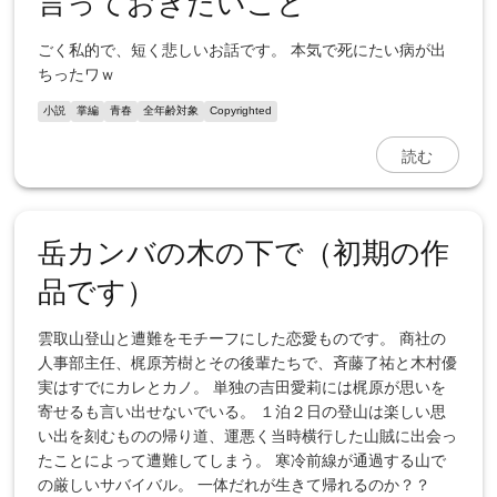
言っておきたいこと
ごく私的で、短く悲しいお話です。 本気で死にたい病が出
ちったワｗ
小説
掌編
青春
全年齢対象
Copyrighted
読む
岳カンバの木の下で（初期の作
品です）
雲取山登山と遭難をモチーフにした恋愛ものです。 商社の
人事部主任、梶原芳樹とその後輩たちで、斉藤了祐と木村優
実はすでにカレとカノ。 単独の吉田愛莉には梶原が思いを
寄せるも言い出せないでいる。 １泊２日の登山は楽しい思
い出を刻むものの帰り道、運悪く当時横行した山賊に出会っ
たことによって遭難してしまう。 寒冷前線が通過する山で
の厳しいサバイバル。 一体だれが生きて帰れるのか？？