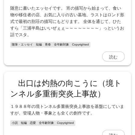
随意に書いたエッセイです。 宵の描写から始まって、食い
物や移住者の店、お気に入りの古い墓地、ラストはロンド形
式で最初の別荘の描写にもどります。 全体を通じて、ひた
すら「三浦半島はいいぜぇぇ～～～～～～～～」っというお
話でスタ。
随筆・エッセイ
短編
青春
全年齢対象
Copyrighted
読む
出口は灼熱の向こうに（境ト
ンネル多重衝突炎上事故）
１９８８年の境トンネル多重衝突炎上事故を基盤にしていま
すが、登場人物・事象とも全くの創作です。
小説
短編
恋愛
全年齢対象
Copyrighted
読む