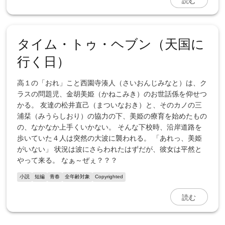
タイム・トゥ・ヘブン（天国に
行く日）
高１の「おれ」こと西園寺湊人（さいおんじみなと）は、ク
ラスの問題児、金胡美姫（かねこみき）のお世話係を仰せつ
かる。 友達の松井直己（まついなおき）と、そのカノの三
浦栞（みうらしおり）の協力の下、美姫の療育を始めたもの
の、なかなか上手くいかない。 そんな下校時、沿岸道路を
歩いていた４人は突然の大波に襲われる。 「あれっ、美姫
がいない」 状況は波にさらわれたはずだが、彼女は平然と
やって来る。 なぁ～ぜぇ？？？
小説
短編
青春
全年齢対象
Copyrighted
読む