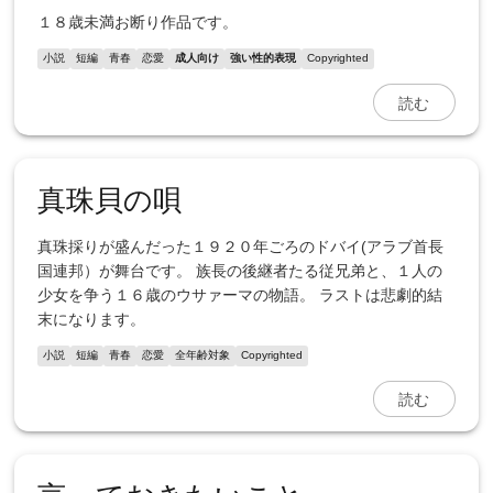
１８歳未満お断り作品です。
小説
短編
青春
恋愛
成人向け
強い性的表現
Copyrighted
読む
真珠貝の唄
真珠採りが盛んだった１９２０年ごろのドバイ(アラブ首長
国連邦）が舞台です。 族長の後継者たる従兄弟と、１人の
少女を争う１６歳のウサァーマの物語。 ラストは悲劇的結
末になります。
小説
短編
青春
恋愛
全年齢対象
Copyrighted
読む