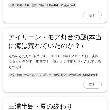
小説
短編
青春
恋愛
冒険
全年齢対象
Copyrighted
読む
アイリーン・モア灯台の謎(本当
に海は荒れていたのか？）
題名のとおりの作品です。 １９００年１２月１５日に実際
にあった事件で、現在でも『謎』として取りざたされている
ものです。
小説
短編
サスペンス
ミステリー
時代・歴史
全年齢対象
Copyrighted
読む
三浦半島・夏の終わり