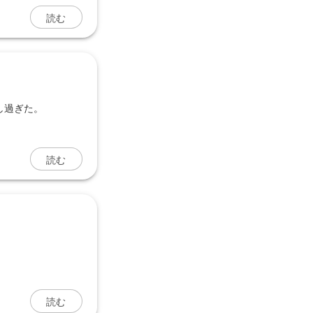
読む
し過ぎた。
読む
読む