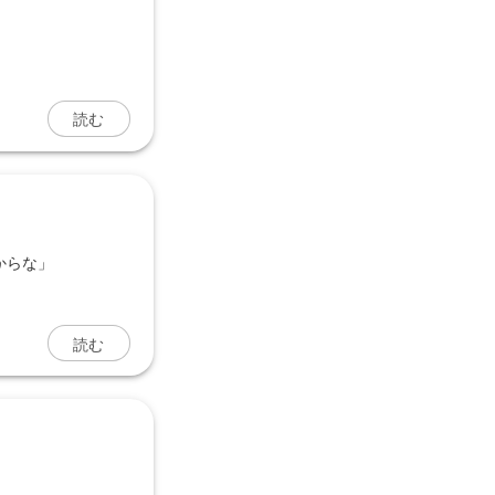
読む
からな」
読む