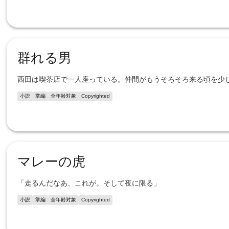
群れる男
西田は喫茶店で一人座っている。仲間がもうそろそろ来る頃を少
小説
掌編
全年齢対象
Copyrighted
マレーの虎
「走るんだなあ、これが。そして夜に限る」
小説
掌編
全年齢対象
Copyrighted