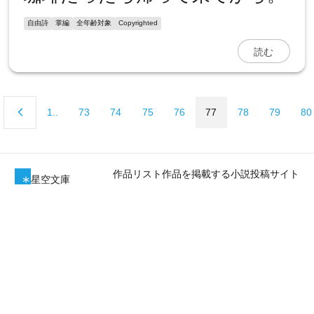
自由詩
掌編
全年齢対象
Copyrighted
読む
1..
73
74
75
76
77
78
79
80
作品リスト
作品を掲載する
小説投稿サイト
星空文庫