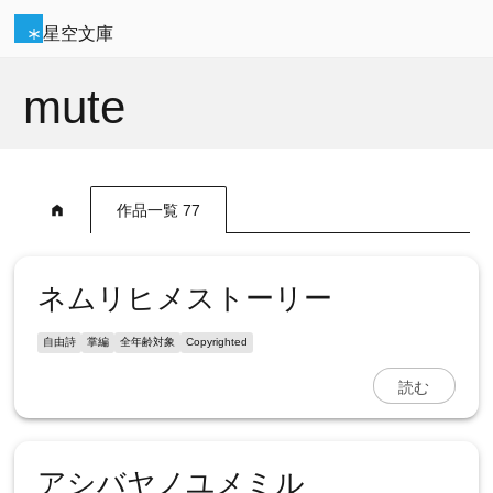
星空文庫
mute
作品一覧 77
ネムリヒメストーリー
自由詩
掌編
全年齢対象
Copyrighted
読む
アシバヤノユメミル