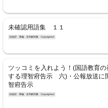
未確認用語集 １１
自由詩
掌編
全年齢対象
Copyrighted
ツッコミを入れよう！(国語教育の
する理智府告示 六)・公報放送に
智府告示
自由詩
掌編
全年齢対象
Copyrighted