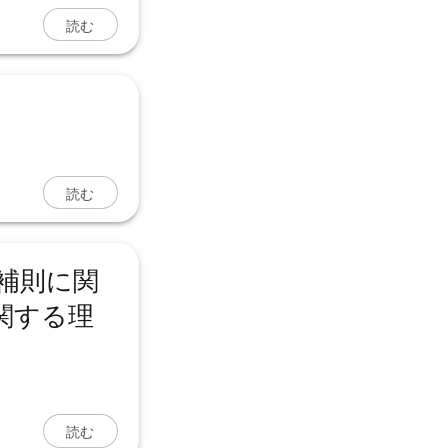
読む
読む
補則に関
関する理
読む