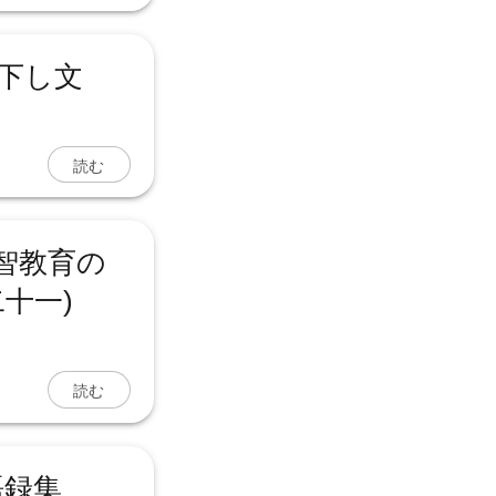
き下し文
読む
智教育の
十一)
読む
語録集