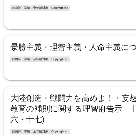
自由詩
掌編
全年齢対象
Copyrighted
景勝主義・理智主義・人命主義に
自由詩
掌編
全年齢対象
Copyrighted
大陸創造・戦闘力を高めよ！・妄想
教育の補則に関する理智府告示 
六・十七)
自由詩
掌編
全年齢対象
Copyrighted