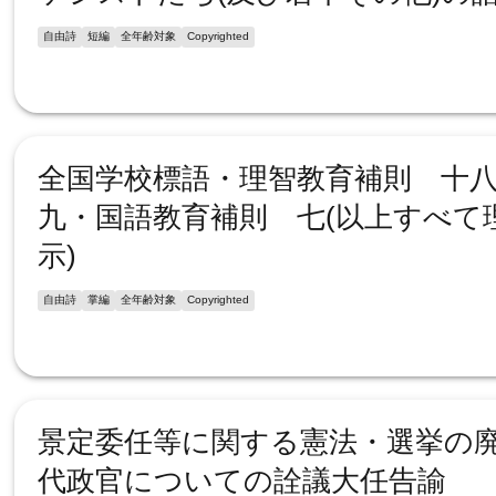
自由詩
短編
全年齢対象
Copyrighted
全国学校標語・理智教育補則 十
九・国語教育補則 七(以上すべて
示)
自由詩
掌編
全年齢対象
Copyrighted
景定委任等に関する憲法・選挙の
代政官についての詮議大任告諭