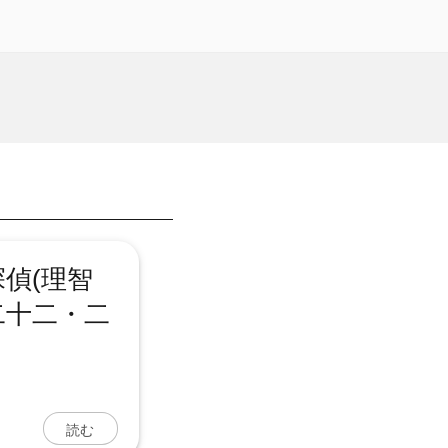
偵(理智
二十二・二
読む