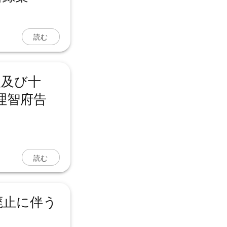
読む
八及び十
理智府告
読む
廃止に伴う