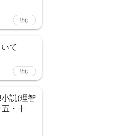
読む
ついて
読む
小説(理智
十五・十