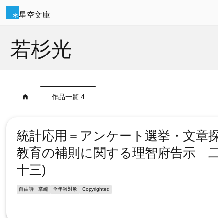
星空文庫
若杉光
作品一覧 4
統計応用＝アンケート選挙・文章探
教育の補則に関する理智府告示 
十三)
自由詩
掌編
全年齢対象
Copyrighted