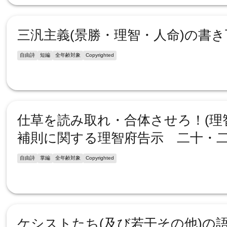
三汎主義(景勝・理智・人命)の書
自由詩
短編
全年齢対象
Copyrighted
仕草を読み取れ・合体させろ！(理
補則に関する理智府告示 二十・二
自由詩
掌編
全年齢対象
Copyrighted
ケシストたち(及び若干その他)の