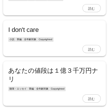
読む
I don't care
小説
掌編
全年齢対象
Copyrighted
読む
あなたの値段は１億３千万円ナ
リ
随筆・エッセイ
掌編
全年齢対象
Copyrighted
読む