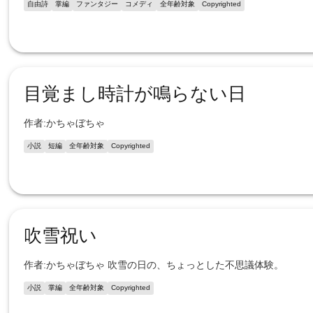
自由詩
掌編
ファンタジー
コメディ
全年齢対象
Copyrighted
目覚まし時計が鳴らない日
作者:かちゃぼちゃ
小説
短編
全年齢対象
Copyrighted
吹雪祝い
作者:かちゃぼちゃ 吹雪の日の、ちょっとした不思議体験。
小説
掌編
全年齢対象
Copyrighted