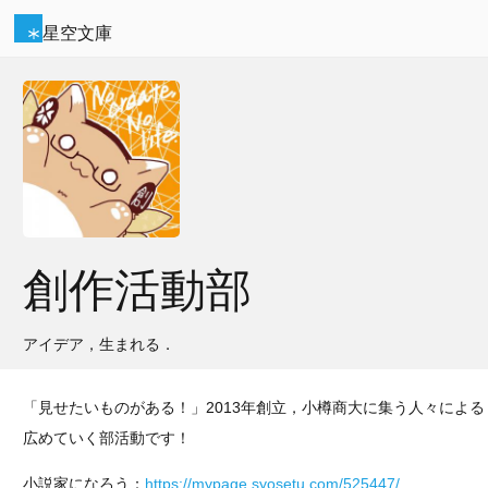
星空文庫
創作活動部
アイデア，生まれる．
「見せたいものがある！」2013年創立，小樽商大に集う人々によ
広めていく部活動です！
小説家になろう：
https://mypage.syosetu.com/525447/