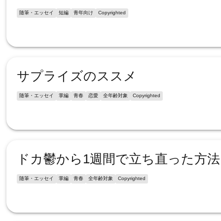
随筆・エッセイ
短編
青年向け
Copyrighted
サプライズのススメ
随筆・エッセイ
掌編
青春
恋愛
全年齢対象
Copyrighted
ドカ鬱から1週間で立ち直った方法
随筆・エッセイ
掌編
青春
全年齢対象
Copyrighted