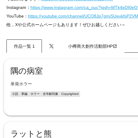
Instagram：
https://www.instagram.com/ca_ouc?igsh=MTk4eDI
YouTube：
https://youtube.com/channel/UCO8Jp7gmiSUexkfsP2V
他，Xや公式ホームページもあります！ぜひお越しください～
作品一覧 1
小樽商大創作活動部HP
隅の病室
単発ホラー
小説
掌編
ホラー
全年齢対象
Copyrighted
ラットと熊