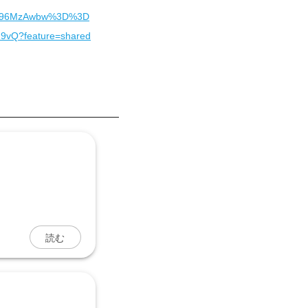
0eG96MzAwbw%3D%3D
M9vQ?feature=shared
読む