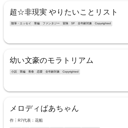
超‪☆非現実 やりたいことリスト
随筆・エッセイ
掌編
ファンタジー
冒険
SF
全年齢対象
Copyrighted
幼い文豪のモラトリアム
小説
掌編
青春
恋愛
全年齢対象
Copyrighted
メロディばあちゃん
作︙R7代表：花船