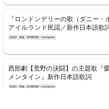
『ロンドンデリーの歌（ダニー・
アイルランド民謡／新作日本語歌
自由詩
掌編
全年齢対象
Copyrighted
西部劇【荒野の決闘】の主題歌『
メンタイン』新作日本語歌詞
自由詩
掌編
全年齢対象
Copyrighted