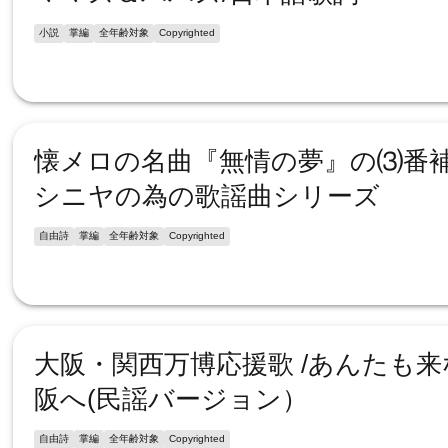
小説
掌編
全年齢対象
Copyrighted
懐メロの名曲『無情の夢』の⑶番補
シニヤの為の歌謡曲シリーズ
自由詩
掌編
全年齢対象
Copyrighted
大阪・関西万博応援歌 /あんたも
阪へ(民謡バージョン）
自由詩
掌編
全年齢対象
Copyrighted