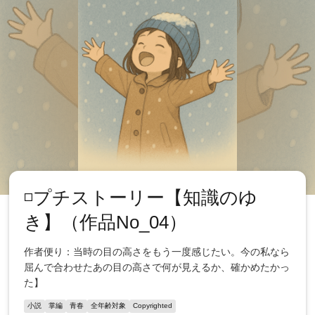
◽️プチストーリー【知識のゆ
き】（作品No_04）
作者便り：当時の目の高さをもう一度感じたい。今の私なら
屈んで合わせたあの目の高さで何が見えるか、確かめたかっ
た】
小説
掌編
青春
全年齢対象
Copyrighted