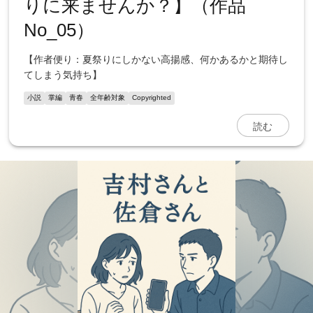
りに来ませんか？】（作品
No_05）
【作者便り：夏祭りにしかない高揚感、何かあるかと期待し
てしまう気持ち】
小説
掌編
青春
全年齢対象
Copyrighted
読む