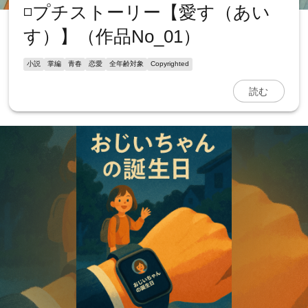
◽️プチストーリー【愛す（あい
す）】（作品No_01）
小説
掌編
青春
恋愛
全年齢対象
Copyrighted
読む