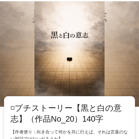
◽️プチストーリー【黒と白の意
志】（作品No_20）140字
【作者便り：向き合って何かを共に行えば、それは言葉のな
い対話ではないだろうか】