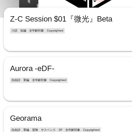
Z-C Session $01『微光』Beta
小説
短編
全年齢対象
Copyrighted
Aurora -eDF-
自由詩
掌編
全年齢対象
Copyrighted
Georama
自由詩
掌編
冒険
サスペンス
SF
全年齢対象
Copyrighted