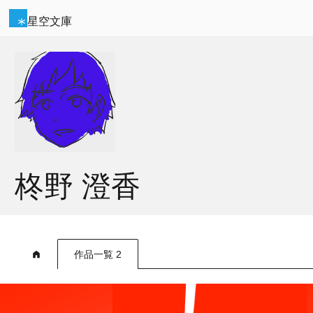
星空文庫
柊野 澄香
作品一覧 2