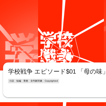
学校戦争 エピソード$01 「母の味
小説
短編
青春
全年齢対象
Copyrighted