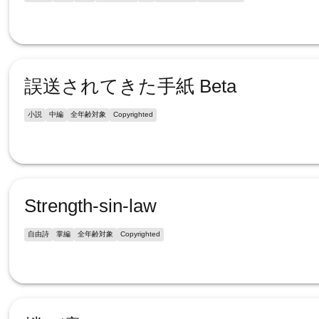
誤送されてきた手紙 Beta
小説
中編
全年齢対象
Copyrighted
Strength-sin-law
自由詩
掌編
全年齢対象
Copyrighted