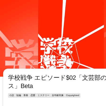
学校戦争 エピソード$02「文芸部
ス」Beta
小説
短編
青春
恋愛
ミステリー
全年齢対象
Copyrighted