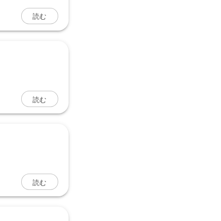
読む
読む
読む