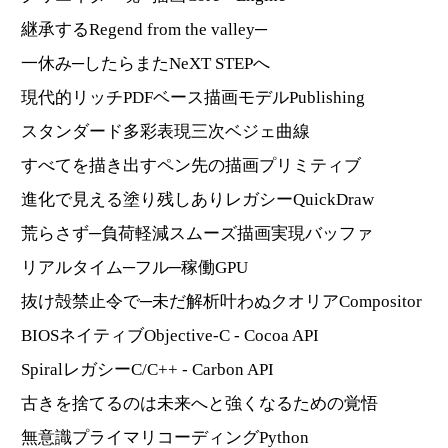
継承するRegend from the valley─
一休み─したらまたNeXT STEPへ
現代的リッチPDFベース描画モデルPublishing
スタンダード多彩表現三次ベジェ曲線
すべてを描き出すペン先の描画プリミティブ
進化で見える塗り残しありレガシーQuickDraw
荒らさず─負荷軽減スムーズ描画実現バッファ
リアルタイム─フル─稼働GPU
抜け殻禁止令で─未だ解析叶わぬクオリアCompositor
BIOSネイティブObjective-C - Cocoa API
SpiralレガシーC/C++ - Carbon API
古きを捨てるのは未来へと強くなるための覚悟
無意識プライマリコーディングPython