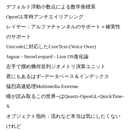
デフォルト浮動小数点による数学座標系
OpenGL常時アンチエイリアシング
レイヤー：アルファチャンネルのサポート＋確実性
のサポート
Unicodeに対応したCoreText-(Voice Over)
Jaguar - SnowLeopard - Lion OS進化論
左手で掴め幾何並列ジオメトリ演算ユニット
君にもあるはず─データベース＆インデックス
猛烈高速処理Multimedia Extreme
瞳が読み取るこの世界─はQuartz-OpenGL-QuickTime-
X
オブジェクト指向：流れなど本当は気にしたくない
けれど