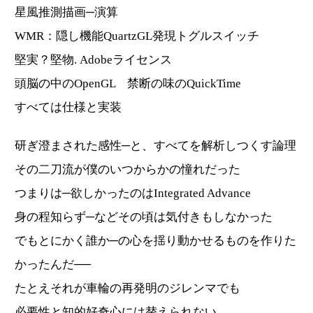
星風推測描画─演算
WMR：隠し機能QuartzGL発現トグルスイッチ
堅実？堅物. Adobeライセンス
頭脳の中のOpenGL 禁断の味のQuickTime
すべては仕様と実装
研ぎ澄まされた感性─と、すべてを解析しつくす論理
その二刀流が僕のいつからかの憧れだった
つまりは─欲しかったのはIntegrated Advance
身の程知らず─などその頃は気付きもしなかった
でもとにかく誰か─の心を揺り動かせるものを作りた
かったんだ──
たとえそれが車輪の再発明のジレンマでも
必要性と知的好奇心には替えられない