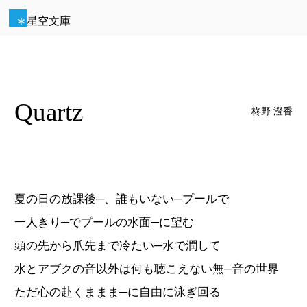
星空文庫
Quartz
柊野 澄香
夏の日の放課後─、誰もいない─プールで
一人きり─でプールの水面─に望む
頭の先から爪先まで冷たい─水で潤して
水とアブクの音以外は何も聴こえない無─音の世界
ただ心の赴くままま─に自由に泳ぎ回る