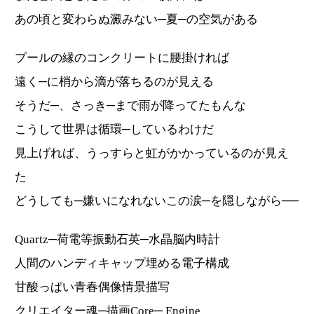
あの頃と変わらぬ澱みない─夏─の空気がある
プールの縁のコンクリートに腰掛ければ
遠く─に梢から滴が落ちるのが見える
そうだ─、さっき─まで雨が降ってたもんな
こうして世界は循環─しているわけだ
見上げれば、うっすらと虹がかかっているのが見え
た
どうしても─嫌いになれないこの涙─を隠しながら──
Quartz─荷電等振動石英─水晶脳内時計
人間のハンディキャップ埋める電子構成
甘酸っぱい青春偶像情景描写
クリエイター魂─描画Core─ Engine