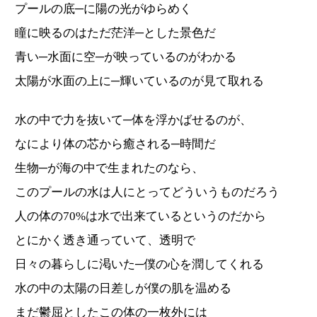
プールの底─に陽の光がゆらめく
瞳に映るのはただ茫洋─とした景色だ
青い─水面に空─が映っているのがわかる
太陽が水面の上に─輝いているのが見て取れる
水の中で力を抜いて─体を浮かばせるのが、
なにより体の芯から癒される─時間だ
生物─が海の中で生まれたのなら、
このプールの水は人にとってどういうものだろう
人の体の70%は水で出来ているというのだから
とにかく透き通っていて、透明で
日々の暮らしに渇いた─僕の心を潤してくれる
水の中の太陽の日差しが僕の肌を温める
まだ鬱屈としたこの体の一枚外には