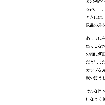
夏の初め
を起こし
ときには
風呂の扉
あまりに
出てこな
の頭に何
だと思っ
カップを
親のほう
そんな日
になって