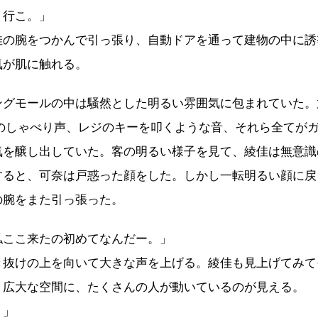
く行こ。」
佳の腕をつかんで引っ張り、自動ドアを通って建物の中に誘
気が肌に触れる。
ングモールの中は騒然とした明るい雰囲気に包まれていた。
人のしゃべり声、レジのキーを叩くような音、それら全てが
気を醸し出していた。客の明るい様子を見て、綾佳は無意識
すると、可奈は戸惑った顔をした。しかし一転明るい顔に戻
の腕をまた引っ張った。
私ここ来たの初めてなんだー。」
き抜けの上を向いて大きな声を上げる。綾佳も見上げてみて
。広大な空間に、たくさんの人が動いているのが見える。
！」