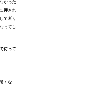
なかった
に押され
して断り
なってし
で待って
暑くな