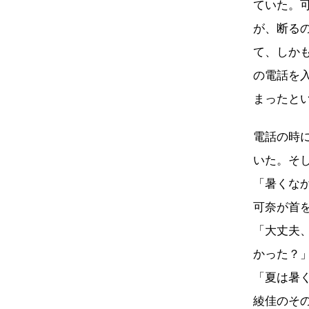
ていた。
が、断る
て、しか
の電話を
まったと
電話の時
いた。そ
「暑くな
可奈が首
「大丈夫
かった？
「夏は暑
綾佳のそ