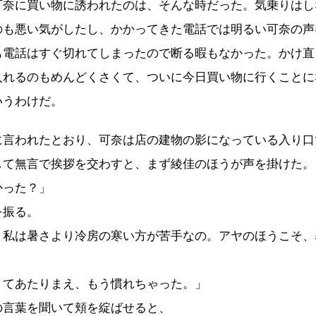
可奈に買い物に誘われたのは、そんな時だった。気乗りはし
のも悪い気がしたし、かかってきた電話では明るい可奈の声
も電話はすぐ切れてしまったので断る暇もなかった。かけ直
入れるのもめんどくさくて、ついに今日買い物に行くことに
いうわけだ。
に言われたとおり、可奈は店の建物の影になっている入り口
して無言で挨拶を交わすと、まず綾佳のほうが声を掛けた。
かった？」
を振る。
、私は暑さより冷房の寒い方が苦手なの。アヤのほうこそ、
」
くてあたりまえ、もう慣れちゃった。」
の言葉を聞いて頬を綻ばせると、