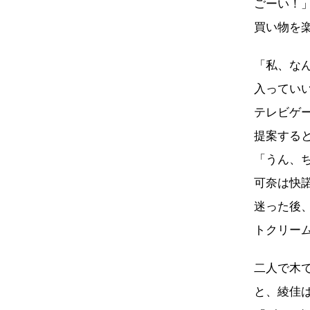
ごーい！
買い物を
「私、な
入ってい
テレビゲ
提案する
「うん、
可奈は快
迷った後
トクリー
二人で木
と、綾佳