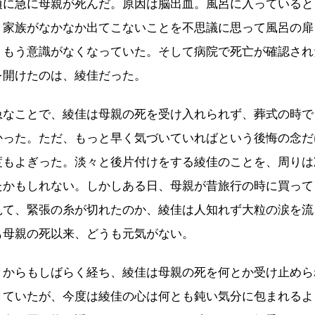
頃に急に母親が死んだ。原因は脳出血。風呂に入っていると
、家族がなかなか出てこないことを不思議に思って風呂の扉
、もう意識がなくなっていた。そして病院で死亡が確認され
を開けたのは、綾佳だった。
急なことで、綾佳は母親の死を受け入れられず、葬式の時で
かった。ただ、もっと早く気づいていればという後悔の念だ
度もよぎった。淡々と後片付けをする綾佳のことを、周りは
たかもしれない。しかしある日、母親が昔旅行の時に買って
見て、緊張の糸が切れたのか、綾佳は人知れず大粒の涙を流
も母親の死以来、どうも元気がない。
々からもしばらく経ち、綾佳は母親の死を何とか受け止めら
きていたが、今度は綾佳の心は何とも鈍い気分に包まれるよ