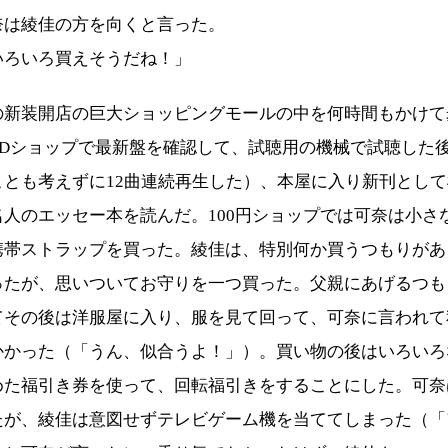
奈は綾佳の方を向くと言った。
いろいろ買えそうだね！」
の新装開店の巨大ショッピングモールの中を何時間もかけて
CDショップで最新盤を確認して、試聴用の機械で試聴した
ことも考えずに12曲連続再生した）、本屋に入り新刊とし
名人のエッセー本を読んだ。100円ショップでは可奈は小さ
携帯ストラップを買った。綾佳は、特別何か買うつもりがあ
ったが、思いついてお守りを一つ買った。父親にあげるつも
てその後は洋服屋に入り、服を見て回って、可奈に言われて
かかった（「うん、似合うよ！」）。買い物の後はいろいろ
めた福引き券を使って、回転福引きをすることにした。可奈
たが、綾佳は意図せずテレビゲーム機を当ててしまった（「