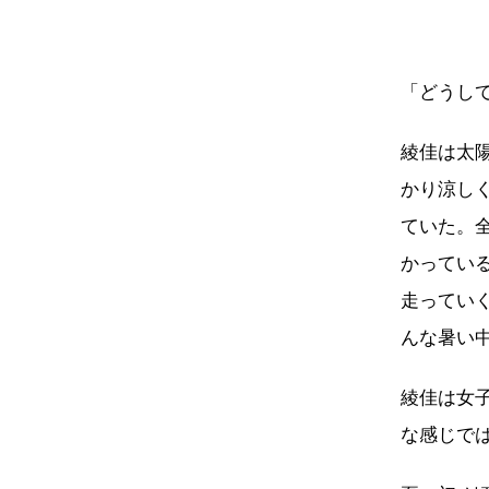
「どうし
綾佳は太
かり涼し
ていた。
かってい
走ってい
んな暑い
綾佳は女
な感じで