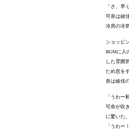
「さ、早
可奈は綾
冷房の冷
ショッピ
BGMに
した雰囲
ため息を
奈は綾佳
「うわー
可奈が吹
に驚いた
「うわー