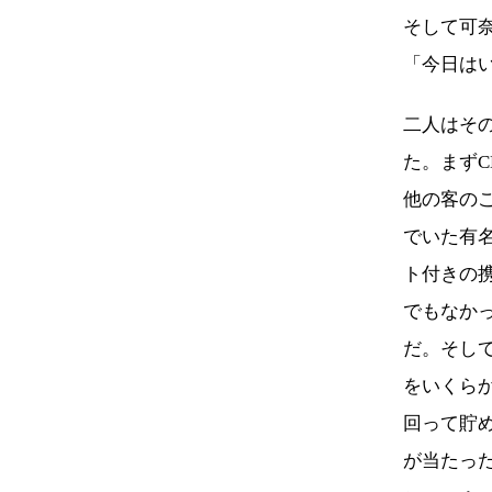
そして可
「今日は
二人はそ
た。まず
他の客の
でいた有
ト付きの
でもなか
だ。そし
をいくら
回って貯
が当たっ