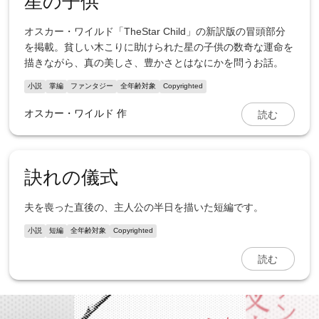
星の子供
オスカー・ワイルド「TheStar Child」の新訳版の冒頭部分
を掲載。貧しい木こりに助けられた星の子供の数奇な運命を
描きながら、真の美しさ、豊かさとはなにかを問うお話。
小説
掌編
ファンタジー
全年齢対象
Copyrighted
読む
オスカー・ワイルド 作
訣れの儀式
夫を喪った直後の、主人公の半日を描いた短編です。
小説
短編
全年齢対象
Copyrighted
読む