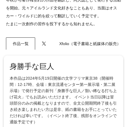
を開始。元々アイルランド文化好きなこともあり、当面はオス
カー・ワイルドに的を絞って翻訳していく予定です。
たまに一次創作の習作を投下するかも知れません。
作品一覧
Xfolio（電子書籍と紙媒体の販売）
身勝手な巨人
本作品は2024年5月19日開催の文学フリマ東京38（開催時
間：12-17時、会場：東京流通センター第一展示場・第二展
示場）で発行予定の新刊「身勝手な巨人／類い稀なる打ち上
げ花火」でもお読みいただけます。 イベント当日以降は冒
頭部分のみの掲載となりますので、全文公開期間終了後も引
き続き楽しまれたい方は是非、紙の書籍をお手にとっていた
だければ幸いです。（イベント終了後、残部をオンラインで
通販予定です）