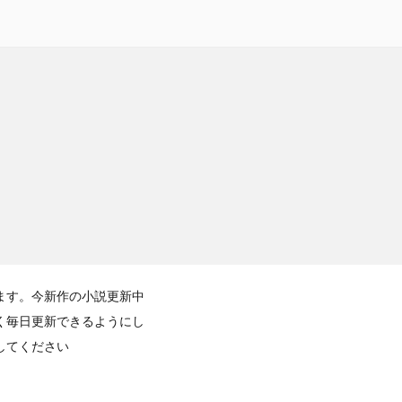
ます。今新作の小説更新中
く毎日更新できるようにし
してください