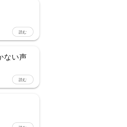
読む
かない声
読む