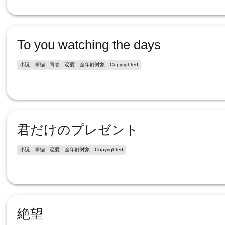
To you watching the days
小説
掌編
青春
恋愛
全年齢対象
Copyrighted
君だけのプレゼント
小説
掌編
恋愛
全年齢対象
Copyrighted
絶望