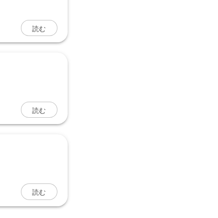
読む
読む
読む