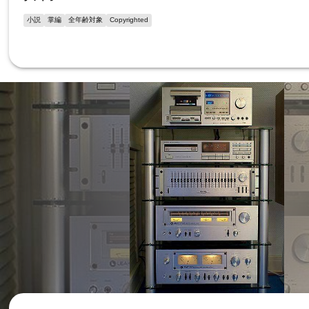
小説
掌編
全年齢対象
Copyrighted