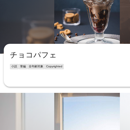
チョコパフェ
小説
掌編
全年齢対象
Copyrighted