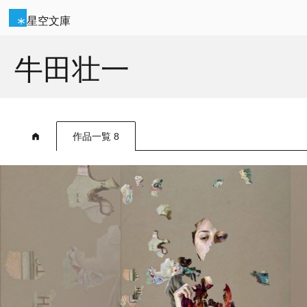
星空文庫
牛田壮一
作品一覧 8