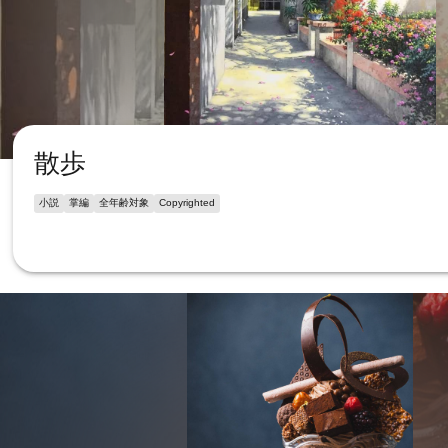
散歩
小説
掌編
全年齢対象
Copyrighted