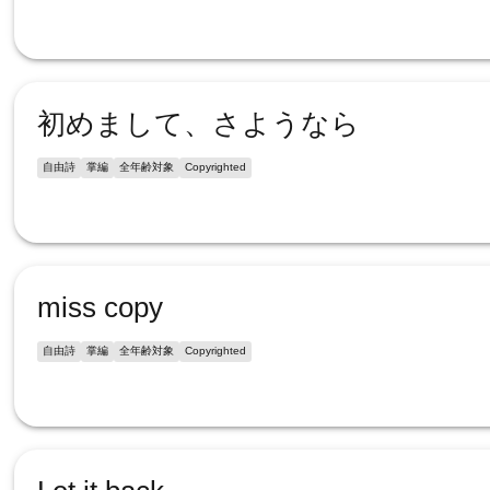
初めまして、さようなら
自由詩
掌編
全年齢対象
Copyrighted
miss copy
自由詩
掌編
全年齢対象
Copyrighted