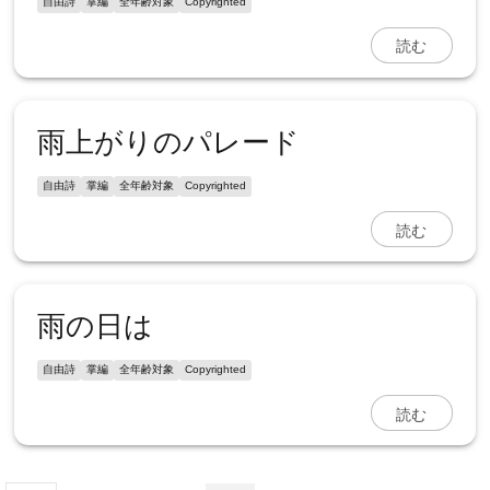
自由詩
掌編
全年齢対象
Copyrighted
読む
雨上がりのパレード
自由詩
掌編
全年齢対象
Copyrighted
読む
雨の日は
自由詩
掌編
全年齢対象
Copyrighted
読む