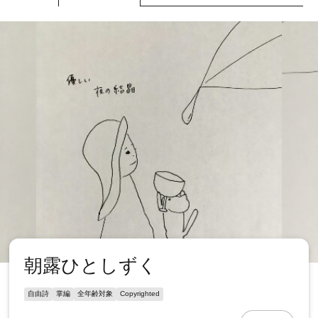
朝露ひとしずく
自由詩
掌編
全年齢対象
Copyrighted