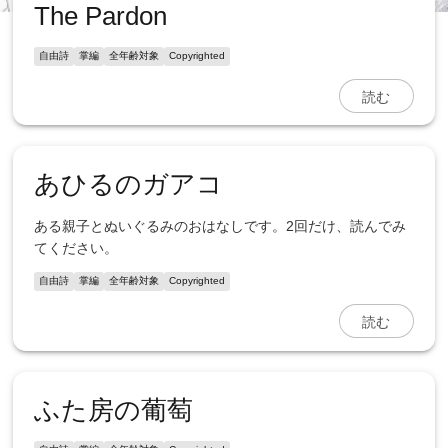
The Pardon
自由詩
掌編
全年齢対象
Copyrighted
読む
あひるのガアコ
ある親子とぬいぐるみのおはなしです。2回だけ、読んでみ
てください。
自由詩
掌編
全年齢対象
Copyrighted
読む
ふた房の葡萄