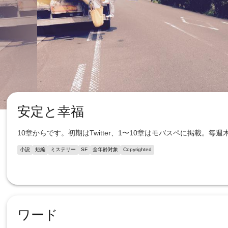
安定と幸福
10章からです。初期はTwitter、1〜10章はモバスペに掲載。毎週
小説
短編
ミステリー
SF
全年齢対象
Copyrighted
ワード