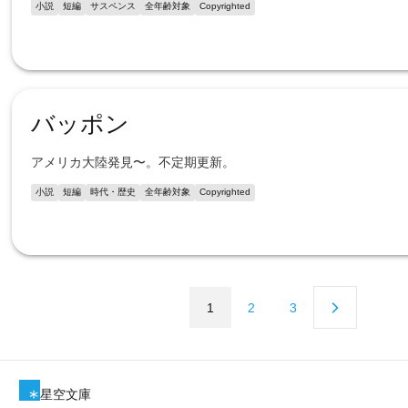
小説
短編
サスペンス
全年齢対象
Copyrighted
バッポン
アメリカ大陸発見〜。不定期更新。
小説
短編
時代・歴史
全年齢対象
Copyrighted
1
2
3
星空文庫