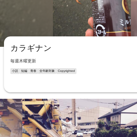
カラギナン
毎週木曜更新
小説
短編
青春
全年齢対象
Copyrighted