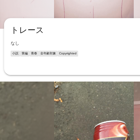
トレース
なし
小説
掌編
青春
全年齢対象
Copyrighted