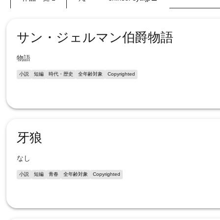
サン・ジェルマン伯爵物語
物語
小説
短編
時代・歴史
全年齢対象
Copyrighted
牙狼
なし
小説
短編
青春
全年齢対象
Copyrighted