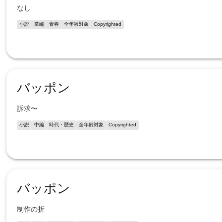
なし
小説
掌編
青春
全年齢対象
Copyrighted
バッポン
訴求〜
小説
中編
時代・歴史
全年齢対象
Copyrighted
バッポン
制作の折