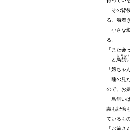
待ってい
その背後
る。船着
小さな影
る。
「また会
とりか
と
鳥飼
「嬢ちゃ
睡の見た
ので、お
鳥飼いは
識も記憶
ているも
「お前さ