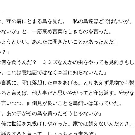
う」
、守の肩にとまる鳥を見た。「私の鳥達ほどではないが、
ゃないか」と、一応褒め言葉らしきものを言った。
ちょうどいい。あんたに聞きたいことがあったんだ」
い？」
は何を食うんだ？ ミミズなんかの虫をやっても見向きもし
い。これは意地悪ではなく本当に知らないんだ」
言葉に、守は落胆した声をあげる。とりあえず果物でも粥
みろと言えば、他人事だと思いやがってと守は返す。守がな
を言いつつ、面倒見が良いことを鳥飼いは知っていた。
ぞ。あの子がその鳥を買ったそうじゃないか」
、俺に世話を丸投げしやがった。家では飼えないんだとさ。
世話をすると言って、しょっちゅう来るぞ」