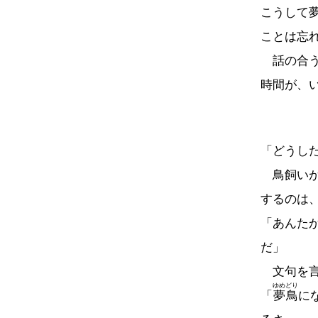
こうして
ことは忘
話の合う
時間が、
「どうし
鳥飼いが
するのは
「あんた
だ」
文句を言
ゆめどり
「
夢鳥
に