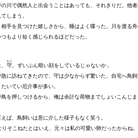
夢の川で偶然人と出会うことはあっても、それきりだ。他者
れてしまう。
相手を見つけた嬉しさから、睡はよく喋った。川を渡る舟
いつもより短く感じられるほどだった。
もり
た、
守
。ずいぶん暗い顔をしているじゃないか」
急に訪ねてきたので、守は少なからず驚いた。自宅へ鳥飼
、たいてい厄介事が多い。
が鳥を押しつけるから、俺は余計な荷物までしょいこんじま
えば、鳥飼いは意に介した様子もなく笑う。
なりそこねたとはいえ、元々は私の可愛い卵だったからね。