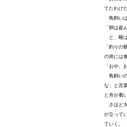
てたわけ
鳥飼いは
「卵は盗
と、睡は
「釣りの
の傍には
「おや、
鳥飼いの
な」と言
と舟が着
さほど大
が立って
ていく。