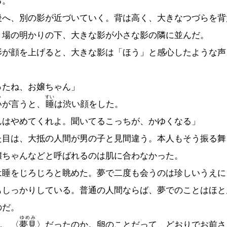
る。
へ、別の影が近づいていく。背は高く、大きなつづらを背
き場の明かりの下、大きな影が小さな影の隣に並んだ。
が顔を上げると、大きな影は「ほう」と感心したような声
ったね、お嬢ちゃん」
い
すい
い
が言うと、
睡
は渋い顔をした。
んはやめてくれよ。聞いてるこっちが、かゆくなる」
目は、大抵の人間が男の子と見間違う。本人もそう振る舞
嬢ちゃんなどと呼ばれるのは肌に合わなかった。
睡をじろじろと眺めた。夢で二度も会うのは珍しいうえに
もしっかりしている。普通の人間ならば、夢でのことはほと
のだ。
ゆめみ
ん、〈
夢見
〉だったのか。卵のことだって、どおりでお前さ