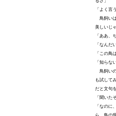
るさ」
「よく言
鳥飼いは
美しいじ
「ああ、
「なんだ
「この鳥
「知らな
鳥飼いの
も試して
だと文句
「聞いた
「なのに
ら、鳥の