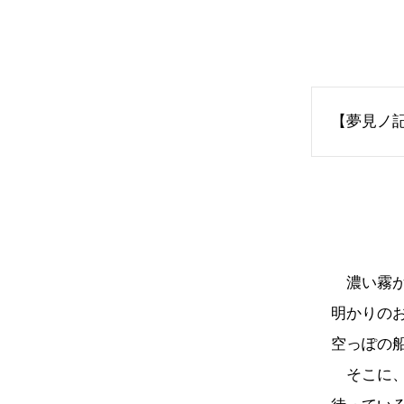
【夢見ノ
濃い霧が
明かりの
空っぽの
そこに、