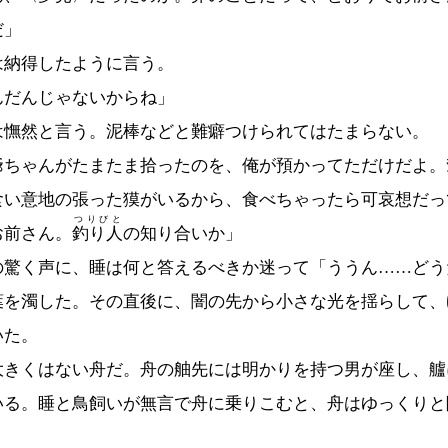
だ」
納得したように言う。
んだんじゃないからね」
憮然と言う。泥棒などと難癖つけられてはたまらない。
爺ちゃんがたまたま拾ったのを、俺が預かってただけだよ。
食い意地の張った獏がいるから、食べちゃったら可哀想だっ
つりびと
お前さん。
釣り人
の知り合いか」
驚く声に、睡は何と答えるべきか迷って「ううん……どう
葉を濁した。その直後に、闇の先から小さな光を揺らして、
いた。
きくはない舟だ。舟の舳先には明かりを持つ男が座し、艫
いる。睡と鳥飼いが無言で舟に乗りこむと、舟はゆっくりと