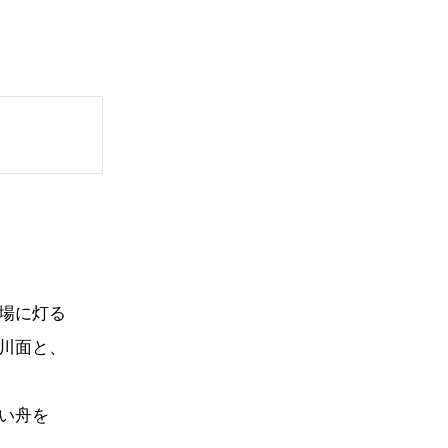
場に灯る
川面と、
い舟を