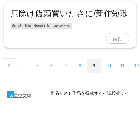
厄除け饅頭買いたさに/新作短歌
自由詩
掌編
全年齢対象
Copyrighted
読む
1..
5
6
7
8
9
10
11
12
作品リスト
作品を掲載する
小説投稿サイト
星空文庫