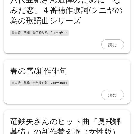
みだ恋』４番補作歌詞/シニヤの
為の歌謡曲シリーズ
自由詩
掌編
全年齢対象
Copyrighted
読む
春の雪/新作俳句
自由詩
掌編
全年齢対象
Copyrighted
読む
竜鉄矢さんのヒット曲『奥飛騨
慕情』の新作替え歌（女性版）