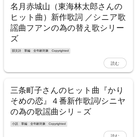
名月赤城山（東海林太郎さんの
ヒット曲）新作歌詞 ／シニア歌
謡曲フアンの為の替え歌シリー
ズ
韻文詩
掌編
全年齢対象
Copyrighted
読む
三条町子さんのヒット曲『かり
そめの恋』４番新作歌詞/シニヤ
の為の歌謡曲シリ－ズ
小説
掌編
全年齢対象
Copyrighted
読む