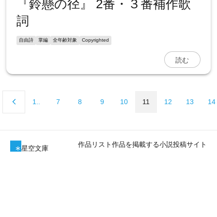
『鈴懸の径』 2番・３番補作歌
詞
自由詩
掌編
全年齢対象
Copyrighted
読む
1..
7
8
9
10
11
12
13
14
作品リスト
作品を掲載する
小説投稿サイト
星空文庫