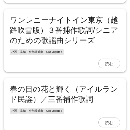
ワンレニーナイトイン東京（越
路吹雪版）３番捕作歌詞/シニア
のための歌謡曲シリーズ
小説
掌編
全年齢対象
Copyrighted
読む
春の日の花と輝く（アイルラン
ド民謡）／三番補作歌詞
小説
掌編
全年齢対象
Copyrighted
読む