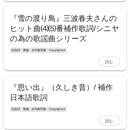
『雪の渡り鳥』三波春夫さんの
ヒット曲⑷⑸番補作歌詞/シニヤ
の為の歌謡曲シリーズ
自由詩
掌編
全年齢対象
Copyrighted
読む
『思い出』（久しき昔）/ 補作
日本語歌詞
自由詩
掌編
全年齢対象
Copyrighted
読む