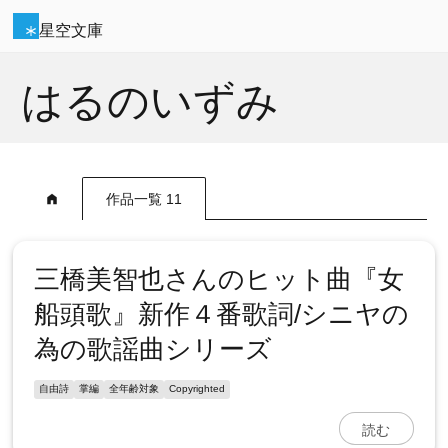
星空文庫
はるのいずみ
作品一覧 11
三橋美智也さんのヒット曲『女
船頭歌』新作４番歌詞/シニヤの
為の歌謡曲シリーズ
自由詩
掌編
全年齢対象
Copyrighted
読む