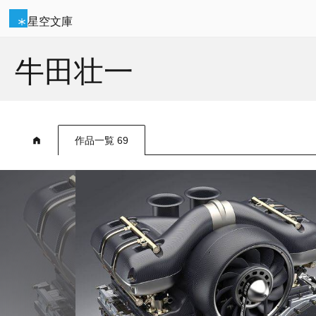
星空文庫
牛田壮一
作品一覧 69