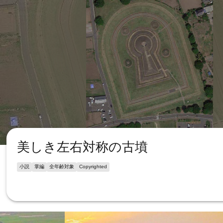
美しき左右対称の古墳
小説
掌編
全年齢対象
Copyrighted