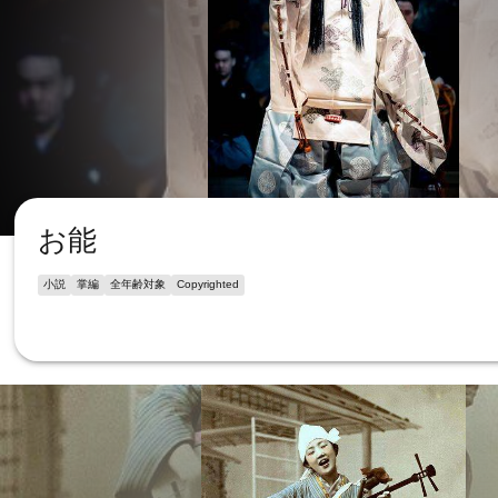
お能
小説
掌編
全年齢対象
Copyrighted