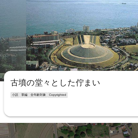
古墳の堂々とした佇まい
小説
掌編
全年齢対象
Copyrighted