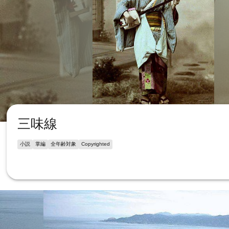
三味線
小説
掌編
全年齢対象
Copyrighted