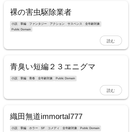
裸の害虫駆除業者
小説
掌編
ファンタジー
アクション
サスペンス
全年齢対象
Public Domain
読む
青臭い短編２３エニグマ
小説
掌編
青春
全年齢対象
Public Domain
読む
織田無道immortal777
小説
掌編
ホラー
SF
コメディ
全年齢対象
Public Domain