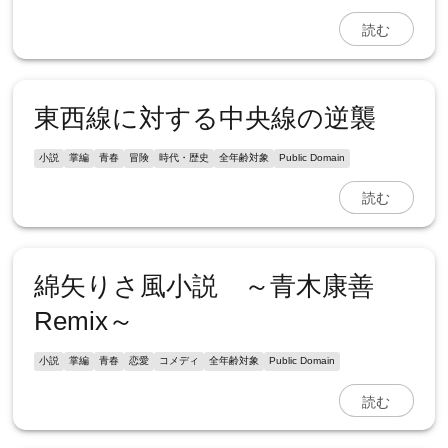
読む
東西線に対する中央線の逆襲
小説
掌編
青春
冒険
時代・歴史
全年齢対象
Public Domain
読む
綿矢りさ風小説 ～青木康善
Remix～
小説
掌編
青春
恋愛
コメディ
全年齢対象
Public Domain
読む